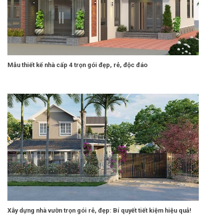
Mẫu thiết kế nhà cấp 4 trọn gói đẹp, rẻ, độc đáo
Xây dựng nhà vườn trọn gói rẻ, đẹp: Bí quyết tiết kiệm hiệu quả!