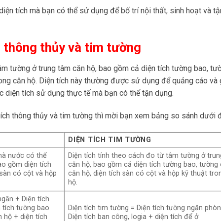
iện tích mà bạn có thể sử dụng để bố trí nội thất, sinh hoạt và tậ
 thông thủy và tim tường
 tâm tường ở trung tâm căn hộ, bao gồm cả diện tích tường bao, tư
 trong căn hộ. Diện tích này thường được sử dụng để quảng cáo và 
c diện tích sử dụng thực tế mà bạn có thể tận dụng.
tích thông thủy và tim tường thì mời bạn xem bảng so sánh dưới 
DIỆN TÍCH TIM TƯỜNG
 mà nước có thể
Diện tích tính theo cách đo từ tâm tường ở tru
ao gồm diện tích
căn hộ, bao gồm cả diện tích tường bao, tường 
 sàn có cột và hộp
căn hộ, diện tích sàn có cột và hộp kỹ thuật tr
hộ.
ngăn + Diện tích
n tích tường bao
Diện tích tim tường = Diện tích tường ngăn phò
 hộ + diện tích
Diện tích ban công, logia + diện tích để ở