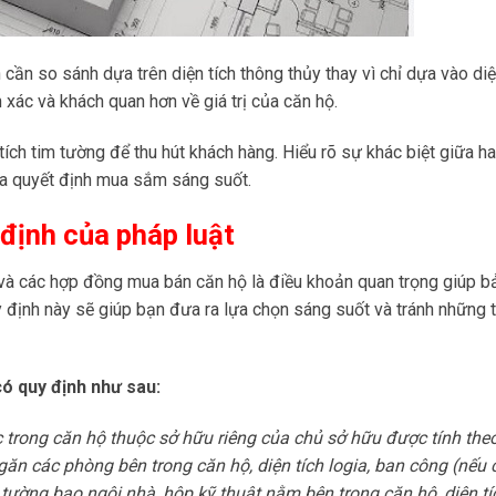
cần so sánh dựa trên diện tích thông thủy thay vì chỉ dựa vào diệ
 xác và khách quan hơn về giá trị của căn hộ.
tích tim tường để thu hút khách hàng. Hiểu rõ sự khác biệt giữa ha
 ra quyết định mua sắm sáng suốt.
 định của pháp luật
ở và các hợp đồng mua bán căn hộ là điều khoản quan trọng giúp b
 định này sẽ giúp bạn đưa ra lựa chọn sáng suốt và tránh những 
ó quy định như sau:
c trong căn hộ thuộc sở hữu riêng của chủ sở hữu được tính theo
ăn các phòng bên trong căn hộ, diện tích logia, ban công (nếu c
 tường bao ngôi nhà, hộp kỹ thuật nằm bên trong căn hộ, diện t