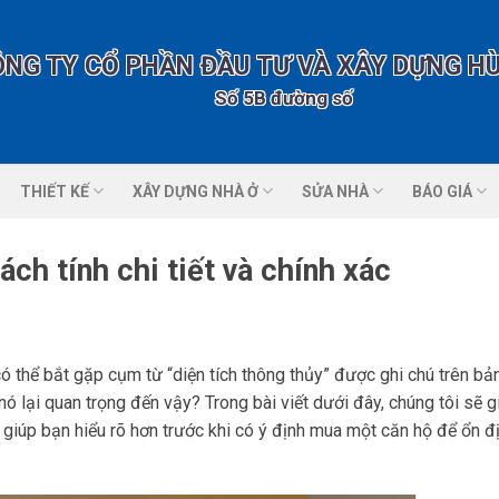
ÔNG TY CỔ PHẦN ĐẦU TƯ VÀ XÂY DỰNG H
Số 5B đường số 1 nhà vườn 2 KĐT
THIẾT KẾ
XÂY DỰNG NHÀ Ở
SỬA NHÀ
BÁO GIÁ
ách tính chi tiết và chính xác
có thể bắt gặp cụm từ “diện tích thông thủy” được ghi chú trên bả
nó lại quan trọng đến vậy? Trong bài viết dưới đây, chúng tôi sẽ g
để giúp bạn hiểu rõ hơn trước khi có ý định mua một căn hộ để ổn đ