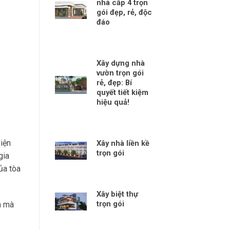
nhà cấp 4 trọn
gói đẹp, rẻ, độc
đáo
Xây dựng nhà
vườn trọn gói
rẻ, đẹp: Bí
quyết tiết kiệm
hiệu quả!
iện
Xây nhà liền kề
trọn gói
gia
ủa tòa
Xây biệt thự
trọn gói
h mà