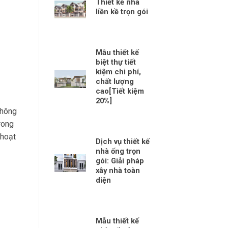
Thiết kế nhà
liền kề trọn gói
Mẫu thiết kế
biệt thự tiết
kiệm chi phí,
chất lượng
cao[Tiết kiệm
20%]
không
rong
 hoạt
Dịch vụ thiết kế
nhà ống trọn
gói: Giải pháp
xây nhà toàn
diện
Mẫu thiết kế