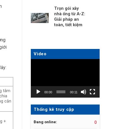
n
Trọn gói xây
nhà ống từ A-Z:
Giải pháp an
toàn, tiết kiệm
ờng
giới
Video
Trình
đây:
chơi
Video
ng tâm
00:00
00:11
chia
ong căn
Thống kê truy cập
ng +
Đang online:
0