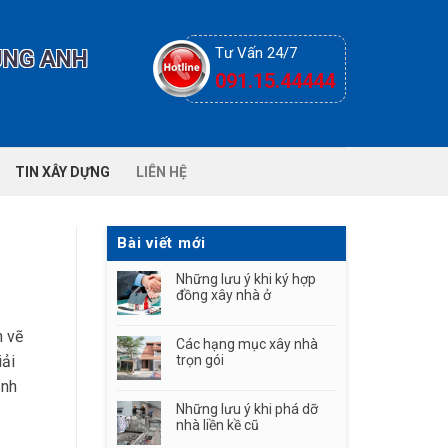
Tư Vấn 24/7
ÙNG ANH
091.15.44444
TIN XÂY DỰNG
LIÊN HỆ
Bài viết mới
Những lưu ý khi ký hợp
đồng xây nhà ở
n vẽ
Các hạng mục xây nhà
iải
trọn gói
ịnh
Những lưu ý khi phá dỡ
nhà liền kề cũ