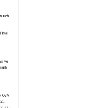
n tích
i loại
ảo vệ
tranh
 kích
ó),
ích sàn