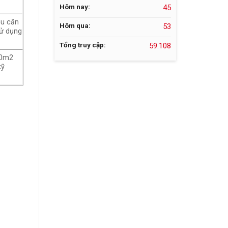
Hôm nay:
45
ệu căn
Hôm qua:
53
sử dụng
Tổng truy cập:
59.108
20m2
kỹ