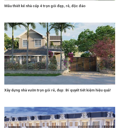
Mẫu thiết kế nhà cấp 4 trọn gói đẹp, rẻ, độc đáo
Xây dựng nhà vườn trọn gói rẻ, đẹp: Bí quyết tiết kiệm hiệu quả!