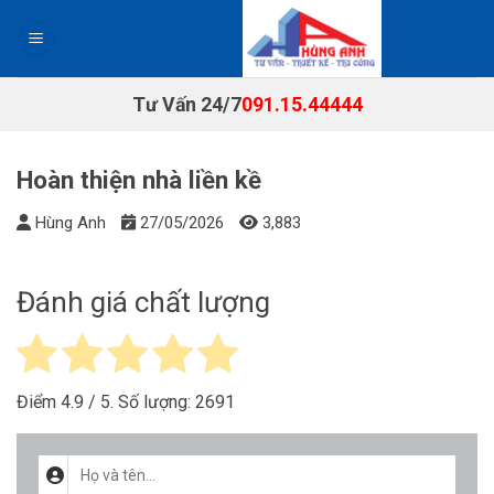
Chuyển
đến
nội
dung
Tư Vấn 24/7
091.15.44444
Hoàn thiện nhà liền kề
Hùng Anh
27/05/2026
3,883
Đánh giá chất lượng
Điểm
4.9
/ 5. Số lượng:
2691