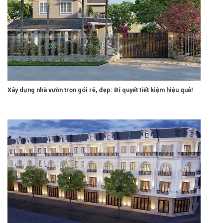
Xây dựng nhà vườn trọn gói rẻ, đẹp: Bí quyết tiết kiệm hiệu quả!