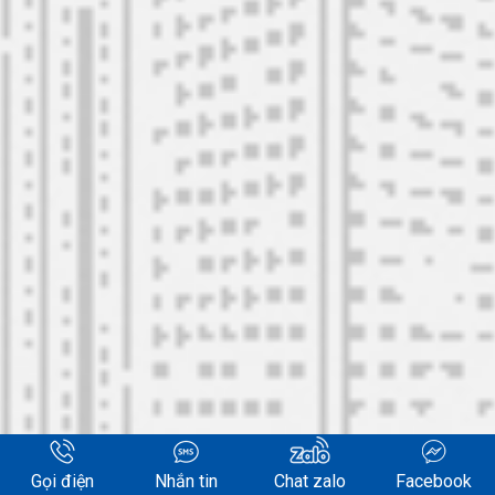
Copyright 2026 ©
Xây Dựng Hùng Anh Co., Ltd
Gọi điện
Nhắn tin
Chat zalo
Facebook