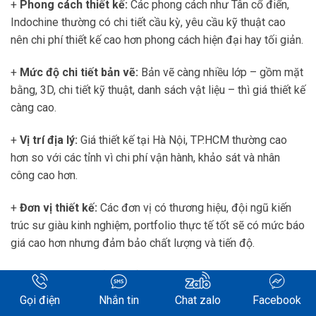
+
Phong cách thiết kế:
Các phong cách như Tân cổ điển,
Indochine thường có chi tiết cầu kỳ, yêu cầu kỹ thuật cao
nên chi phí thiết kế cao hơn phong cách hiện đại hay tối giản.
+
Mức độ chi tiết bản vẽ:
Bản vẽ càng nhiều lớp – gồm mặt
bằng, 3D, chi tiết kỹ thuật, danh sách vật liệu – thì giá thiết kế
càng cao.
+
Vị trí địa lý:
Giá thiết kế tại Hà Nội, TP.HCM thường cao
hơn so với các tỉnh vì chi phí vận hành, khảo sát và nhân
công cao hơn.
+
Đơn vị thiết kế:
Các đơn vị có thương hiệu, đội ngũ kiến
trúc sư giàu kinh nghiệm, portfolio thực tế tốt sẽ có mức báo
giá cao hơn nhưng đảm bảo chất lượng và tiến độ.
Báo giá thiết kế tổng thể
Gói thiết kế tổng thể được tính theo diện tích mặt sàn và bao
Gọi điện
Nhắn tin
Chat zalo
Facebook