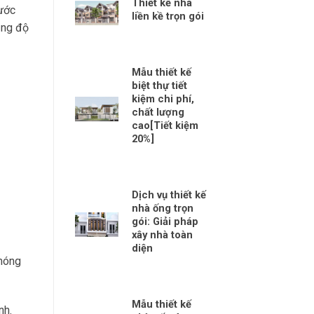
Thiết kế nhà
nước
liền kề trọn gói
ăng độ
Mẫu thiết kế
biệt thự tiết
kiệm chi phí,
chất lượng
cao[Tiết kiệm
20%]
Dịch vụ thiết kế
nhà ống trọn
gói: Giải pháp
xây nhà toàn
diện
 móng
Mẫu thiết kế
nh.