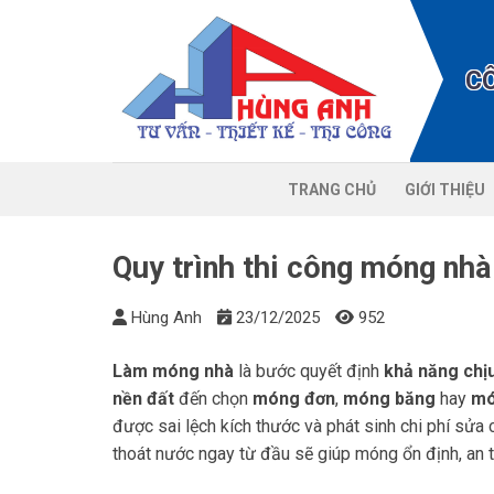
Chuyển
đến
nội
C
dung
TRANG CHỦ
GIỚI THIỆU
Quy trình thi công móng nhà
Hùng Anh
23/12/2025
952
Làm móng nhà
là bước quyết định
khả năng chịu
nền đất
đến chọn
móng đơn
,
móng băng
hay
mó
được sai lệch kích thước và phát sinh chi phí sửa
thoát nước ngay từ đầu sẽ giúp móng ổn định, an t