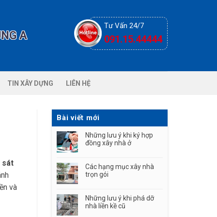
Tư Vấn 24/7
091.15.44444
TIN XÂY DỰNG
LIÊN HỆ
Bài viết mới
Những lưu ý khi ký hợp
đồng xây nhà ở
 sát
Các hạng mục xây nhà
ánh
trọn gói
nền và
Những lưu ý khi phá dỡ
nhà liền kề cũ