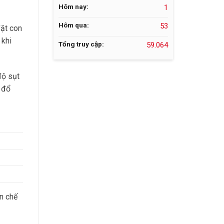
Hôm nay:
1
Hôm qua:
53
đặt con
 khi
Tổng truy cập:
59.064
độ sụt
 đổ
n chế