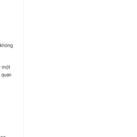
 không
y một
c quan