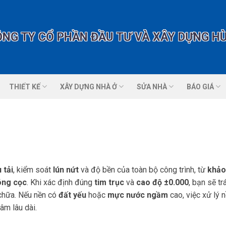
THIẾT KẾ
XÂY DỰNG NHÀ Ở
SỬA NHÀ
BÁO GIÁ
 tải
, kiểm soát
lún nứt
và độ bền của toàn bộ công trình, từ
khảo
ng cọc
. Khi xác định đúng
tim trục
và
cao độ ±0.000
, bạn sẽ tr
 chữa. Nếu nền có
đất yếu
hoặc
mực nước ngầm
cao, việc xử lý 
âm lâu dài.