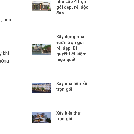
nhà cấp 4 trọn
gói đẹp, rẻ, độc
đáo
m, nên
Xây dựng nhà
vườn trọn gói
rẻ, đẹp: Bí
 khi
quyết tiết kiệm
hiệu quả!
tường
Xây nhà liền kề
trọn gói
Xây biệt thự
trọn gói