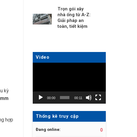
Trọn gói xây
nhà ống từ A-Z:
Giải pháp an
toàn, tiết kiệm
Video
Trình
chơi
Video
u kỳ
 mm
00:00
00:11
Thống kê truy cập
ng hợp
Đang online:
0