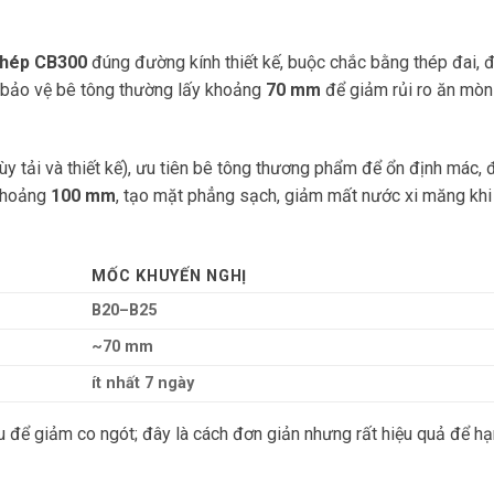
thép CB300
đúng đường kính thiết kế, buộc chắc bằng thép đai, 
p bảo vệ bê tông thường lấy khoảng
70 mm
để giảm rủi ro ăn mòn
ùy tải và thiết kế), ưu tiên bê tông thương phẩm để ổn định mác, 
 khoảng
100 mm
, tạo mặt phẳng sạch, giảm mất nước xi măng khi
MỐC KHUYẾN NGHỊ
B20–B25
~70 mm
ít nhất 7 ngày
 để giảm co ngót; đây là cách đơn giản nhưng rất hiệu quả để hạ