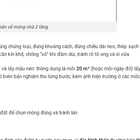
bản vẽ móng nhà 2 tầng
đúng chủng loại, đúng khoảng cách, đúng chiều dài neo, thép sạch
n kín khít, chống “xô” khi đầm dùi, tránh rỗ tổ ong và xì vữa.
ng và lấy mẫu nén: thông dụng là mỗi
20 m³
(hoặc mỗi ngày đổ) lấ
ó biên bản nghiệm thu từng bước, kèm ảnh hiện trường ở các mố
đất để chọn móng đúng và tránh lún.