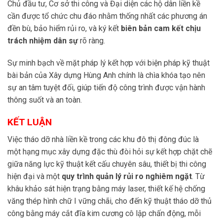
Chủ đầu tư, Cơ sở thi công và Đại diện các hộ dân liền kề
cần được tổ chức chu đáo nhằm thống nhất các phương án
đền bù, bảo hiểm rủi ro, và ký kết
biên bản cam kết chịu
trách nhiệm dân sự
rõ ràng.
Sự minh bạch về mặt pháp lý kết hợp với biện pháp kỹ thuật
bài bản của Xây dựng Hùng Anh chính là chìa khóa tạo nên
sự an tâm tuyệt đối, giúp tiến độ công trình được vận hành
thông suốt và an toàn.
KẾT LUẬN
Việc tháo dỡ nhà liền kề trong các khu đô thị đông đúc là
một hạng mục xây dựng đặc thù đòi hỏi sự kết hợp chặt chẽ
giữa năng lực kỹ thuật kết cấu chuyên sâu, thiết bị thi công
hiện đại và một
quy trình quản lý rủi ro nghiêm ngặt
. Từ
khâu khảo sát hiện trạng bằng máy laser, thiết kế hệ chống
văng thép hình chữ I vững chãi, cho đến kỹ thuật tháo dỡ thủ
công bằng máy cắt đĩa kim cương cô lập chấn động, mỗi