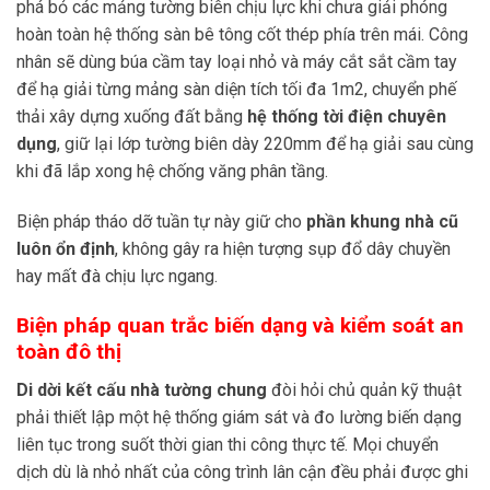
phá bỏ các mảng tường biên chịu lực khi chưa giải phóng
hoàn toàn hệ thống sàn bê tông cốt thép phía trên mái. Công
nhân sẽ dùng búa cầm tay loại nhỏ và máy cắt sắt cầm tay
để hạ giải từng mảng sàn diện tích tối đa 1m2, chuyển phế
thải xây dựng xuống đất bằng
hệ thống tời điện chuyên
dụng
, giữ lại lớp tường biên dày 220mm để hạ giải sau cùng
khi đã lắp xong hệ chống văng phân tầng.
Biện pháp tháo dỡ tuần tự này giữ cho
phần khung nhà cũ
luôn ổn định
, không gây ra hiện tượng sụp đổ dây chuyền
hay mất đà chịu lực ngang.
Biện pháp quan trắc biến dạng và kiểm soát an
toàn đô thị
Di dời kết cấu nhà tường chung
đòi hỏi chủ quản kỹ thuật
phải thiết lập một hệ thống giám sát và đo lường biến dạng
liên tục trong suốt thời gian thi công thực tế. Mọi chuyển
dịch dù là nhỏ nhất của công trình lân cận đều phải được ghi