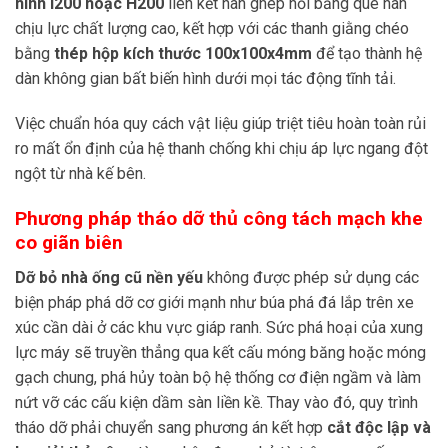
hình I200 hoặc H200
liên kết hàn ghép nối bằng que hàn
chịu lực chất lượng cao, kết hợp với các thanh giằng chéo
bằng
thép hộp kích thước 100x100x4mm
để tạo thành hệ
dàn không gian bất biến hình dưới mọi tác động tĩnh tải.
Việc chuẩn hóa quy cách vật liệu giúp triệt tiêu hoàn toàn rủi
ro mất ổn định của hệ thanh chống khi chịu áp lực ngang đột
ngột từ nhà kế bên.
Phương pháp tháo dỡ thủ công tách mạch khe
co giãn biên
Dỡ bỏ nhà ống cũ nền yếu
không được phép sử dụng các
biện pháp phá dỡ cơ giới mạnh như búa phá đá lắp trên xe
xúc cần dài ở các khu vực giáp ranh. Sức phá hoại của xung
lực máy sẽ truyền thẳng qua kết cấu móng băng hoặc móng
gạch chung, phá hủy toàn bộ hệ thống cơ điện ngầm và làm
nứt vỡ các cấu kiện dầm sàn liền kề. Thay vào đó, quy trình
tháo dỡ phải chuyển sang phương án kết hợp
cắt độc lập và