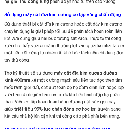
hạ giải thủ công
từng phân đoạn nhỏ từ trên cao xuống.
Sử dụng máy cắt đĩa kim cương cô lập vùng chấn động
Sử dụng thiết bị cắt đĩa kim cương hoặc cắt dây kim cương
chuyên dụng là giải pháp tối ưu để phân tách hoàn toàn liên
kết vữa cứng giữa hai bức tường sát vách. Thực tế thi công
xưa cho thấy vữa xi măng thường lọt vào giữa hai nhà, tạo ra
một liên kết cứng tự nhiên rất khó bóc tách nếu chỉ dùng đục
tay thủ công.
Thợ kỹ thuật sẽ sử dụng
máy cắt đĩa kim cương đường
kính 400mm
xẻ một đường mạch sâu liên tục dọc theo tim
mốc ranh giới đất, cắt đứt toàn bộ hệ dầm dính liền hoặc lớp
vữa bám dính giữa hai nhà trước khi tiến hành đập hạ phần
thân. Việc cô lập hoàn toàn bằng đường cắt sắc gọn này
giúp
triệt tiêu 99% lực chấn động cơ học
lan truyền sang
kết cấu nhà hộ lân cận khi thi công đập phá phía bên trong.