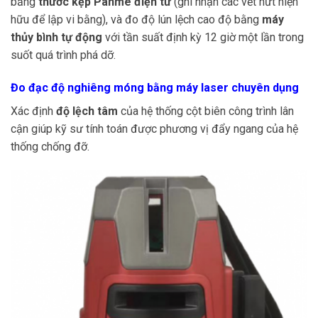
bằng
thước kẹp Panme điện tử
(ghi nhận các vết nứt hiện
hữu để lập vi bằng), và đo độ lún lệch cao độ bằng
máy
thủy bình tự động
với tần suất định kỳ 12 giờ một lần trong
suốt quá trình phá dỡ.
Đo đạc độ nghiêng móng bằng máy laser chuyên dụng
Xác định
độ lệch tâm
của hệ thống cột biên công trình lân
cận giúp kỹ sư tính toán được phương vị đẩy ngang của hệ
thống chống đỡ.