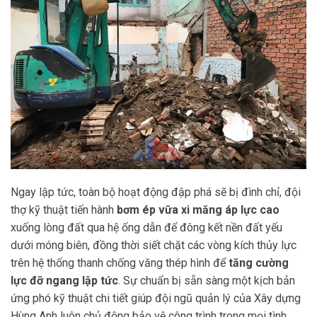
Ngay lập tức, toàn bộ hoạt động đập phá sẽ bị đình chỉ, đội
thợ kỹ thuật tiến hành
bơm ép vữa xi măng áp lực cao
xuống lòng đất qua hệ ống dẫn để đông kết nền đất yếu
dưới móng biên, đồng thời siết chặt các vòng kích thủy lực
trên hệ thống thanh chống văng thép hình để
tăng cường
lực đỡ ngang lập tức
. Sự chuẩn bị sẵn sàng một kịch bản
ứng phó kỹ thuật chi tiết giúp đội ngũ quản lý của Xây dựng
Hùng Anh luôn chủ động bảo vệ công trình trong mọi tình