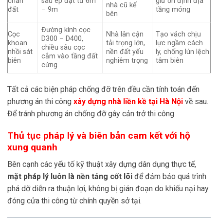
chắn
sâu ép đạt từ 6m
giữ ổn định địa
nhà cũ kế
đất
– 9m
tầng móng
bên
Đường kính cọc
Cọc
Nhà lân cận
Tạo vách chịu
D300 – D400,
khoan
tải trọng lớn,
lực ngầm cách
chiều sâu cọc
nhồi sát
nền đất yếu
ly, chống lún lệch
cắm vào tầng đất
biên
nghiêm trọng
tâm biên
cứng
Tất cả các biện pháp chống đỡ trên đều cần tính toán đến
phương án thi công
xây dựng nhà liền kề tại Hà Nội
về sau.
Để tránh phương án chống đỡ gây cản trở thi công
Thủ tục pháp lý và biên bản cam kết với hộ
xung quanh
Bên cạnh các yếu tố kỹ thuật xây dựng dân dụng thực tế,
mặt pháp lý luôn là nền tảng cốt lõi
để đảm bảo quá trình
phá dỡ diễn ra thuận lợi, không bị gián đoạn do khiếu nại hay
đóng cửa thi công từ chính quyền sở tại.