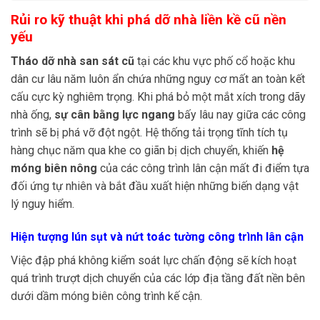
Rủi ro kỹ thuật khi phá dỡ nhà liền kề cũ nền
yếu
Tháo dỡ nhà san sát cũ
tại các khu vực phố cổ hoặc khu
dân cư lâu năm luôn ẩn chứa những nguy cơ mất an toàn kết
cấu cực kỳ nghiêm trọng. Khi phá bỏ một mắt xích trong dãy
nhà ống,
sự cân bằng lực ngang
bấy lâu nay giữa các công
trình sẽ bị phá vỡ đột ngột. Hệ thống tải trọng tĩnh tích tụ
hàng chục năm qua khe co giãn bị dịch chuyển, khiến
hệ
móng biên nông
của các công trình lân cận mất đi điểm tựa
đối ứng tự nhiên và bắt đầu xuất hiện những biến dạng vật
lý nguy hiểm.
Hiện tượng lún sụt và nứt toác tường công trình lân cận
Việc đập phá không kiểm soát lực chấn động sẽ kích hoạt
quá trình trượt dịch chuyển của các lớp địa tầng đất nền bên
dưới dầm móng biên công trình kế cận.