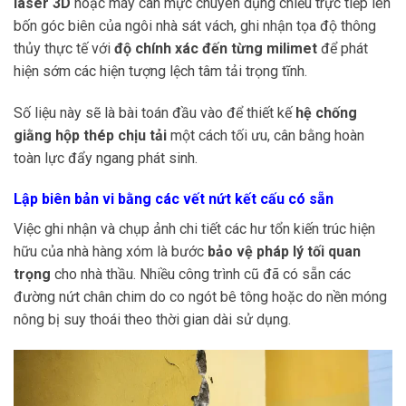
laser 3D
hoặc máy cân mực chuyên dụng chiếu trực tiếp lên
bốn góc biên của ngôi nhà sát vách, ghi nhận tọa độ thông
thủy thực tế với
độ chính xác đến từng milimet
để phát
hiện sớm các hiện tượng lệch tâm tải trọng tĩnh.
Số liệu này sẽ là bài toán đầu vào để thiết kế
hệ chống
giằng hộp thép chịu tải
một cách tối ưu, cân bằng hoàn
toàn lực đẩy ngang phát sinh.
Lập biên bản vi bằng các vết nứt kết cấu có sẵn
Việc ghi nhận và chụp ảnh chi tiết các hư tổn kiến trúc hiện
hữu của nhà hàng xóm là bước
bảo vệ pháp lý tối quan
trọng
cho nhà thầu. Nhiều công trình cũ đã có sẵn các
đường nứt chân chim do co ngót bê tông hoặc do nền móng
nông bị suy thoái theo thời gian dài sử dụng.