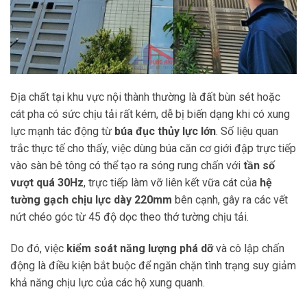
Địa chất tại khu vực nội thành thường là đất bùn sét hoặc
cát pha có sức chịu tải rất kém, dễ bị biến dạng khi có xung
lực mạnh tác động từ
búa đục thủy lực lớn
. Số liệu quan
trắc thực tế cho thấy, việc dùng búa căn cơ giới đập trực tiếp
vào sàn bê tông có thể tạo ra sóng rung chấn với
tần số
vượt quá 30Hz
, trực tiếp làm vỡ liên kết vữa cát của
hệ
tường gạch chịu lực dày 220mm
bên cạnh, gây ra các vết
nứt chéo góc từ 45 độ dọc theo thớ tường chịu tải.
Do đó, việc
kiểm soát năng lượng phá dỡ
và cô lập chấn
động là điều kiện bắt buộc để ngăn chặn tình trạng suy giảm
khả năng chịu lực của các hộ xung quanh.