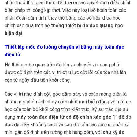
nhận theo thời gian thực để đưa ra các quyết định điều chỉnh
biện pháp thi công kịp thời. Việc này loại bỏ hoàn toàn các
phán đoán cảm tính, thay thế bằng các số liệu khoa học
chính xác dựa trên
hệ thống thiết bị đo đạc quang học
hiện đại
.
Thiết lập mốc đo lường chuyển vị bằng máy toàn đạc
điện tử
Hệ thống mốc quan trắc độ lún và chuyển vị ngang phải
được cố định trên các vị trí chịu lực cốt lõi của tòa nhà lân
cận từ ngày đầu tiên khởi công.
Các vị trí như đỉnh cột, góc dầm sàn, và chân móng biên là
những nơi phản ánh nhạy cảm nhất mọi biến động về mặt cơ
học của toàn bộ khối công trình kiến trúc. Kỹ sư trắc địa sử
dụng
máy toàn đạc điện tử có độ chính xác góc 1”
để đo
đạc định kỳ khoảng cách và cao độ của các gương phản xạ
mini gắn cố định trên tường nhà hàng xóm, với
chu kỳ đo