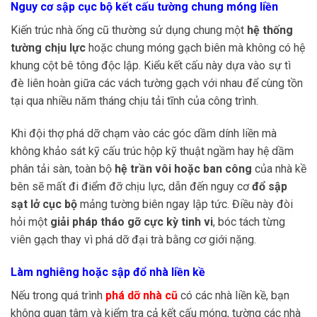
Nguy cơ sập cục bộ kết cấu tường chung móng liền
Kiến trúc nhà ống cũ thường sử dụng chung một
hệ thống
tường chịu lực
hoặc chung móng gạch biên mà không có hệ
khung cột bê tông độc lập. Kiểu kết cấu này dựa vào sự tì
đè liên hoàn giữa các vách tường gạch với nhau để cùng tồn
tại qua nhiều năm tháng chịu tải tĩnh của công trình.
Khi đội thợ phá dỡ chạm vào các góc dầm dính liền mà
không khảo sát kỹ cấu trúc hộp kỹ thuật ngầm hay hệ dầm
phân tải sàn, toàn bộ
hệ trần vôi hoặc ban công
của nhà kề
bên sẽ mất đi điểm đỡ chịu lực, dẫn đến nguy cơ
đổ sập
sạt lở cục bộ
mảng tường biên ngay lập tức. Điều này đòi
hỏi một
giải pháp tháo gỡ cực kỳ tinh vi
, bóc tách từng
viên gạch thay vì phá dỡ đại trà bằng cơ giới nặng.
Làm nghiêng hoặc sập đổ nhà liền kề
Nếu trong quá trình
phá dỡ nhà cũ
có các nhà liền kề, bạn
không quan tâm và kiểm tra cả kết cấu móng, tường các nhà