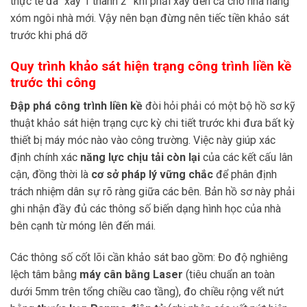
thực tế đã “xây 1 thành 2” khi phải xây đền cả cho nhà hàng
xóm ngôi nhà mới. Vậy nên bạn đừng nên tiếc tiền khảo sát
trước khi phá dỡ
Quy trình khảo sát hiện trạng công trình liền kề
trước thi công
Đập phá công trình liền kề
đòi hỏi phải có một bộ hồ sơ kỹ
thuật khảo sát hiện trạng cực kỳ chi tiết trước khi đưa bất kỳ
thiết bị máy móc nào vào công trường. Việc này giúp xác
định chính xác
năng lực chịu tải còn lại
của các kết cấu lân
cận, đồng thời là
cơ sở pháp lý vững chắc
để phân định
trách nhiệm dân sự rõ ràng giữa các bên. Bản hồ sơ này phải
ghi nhận đầy đủ các thông số biến dạng hình học của nhà
bên cạnh từ móng lên đến mái.
Các thông số cốt lõi cần khảo sát bao gồm: Đo độ nghiêng
lệch tâm bằng
máy cân bằng Laser
(tiêu chuẩn an toàn
dưới 5mm trên tổng chiều cao tầng), đo chiều rộng vết nứt