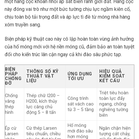
một hàng cọc khoan nhồi áp sát biên ranh giới đất. Hàng cọc
này đóng vai trò như một bức tường chịu lực ngầm kiên cố,
chịu toàn bộ tải trọng đất và áp lực tì đè từ móng nhà hàng
xóm truyền sang.
Biện pháp kỹ thuật cao này cô lập hoàn toàn vùng ảnh hưởng
của hố móng mới với hệ nền móng cũ, đảm bảo an toàn tuyệt
đối cho kiến trúc lân cận ngay cả khi đào sâu phức tạp.
BIỆN
THÔNG SỐ KỸ
HIỆU QUẢ
PHÁP
ỨNG DỤNG
THUẬT VẬT
KIỂM SOÁT
CHỐNG
TỐI ƯU
LIỆU
KẾT CẤU
ĐỠ
Triệt tiêu hoàn
Chống
Thép chữ I200 –
Công trình
toàn lực đẩy
văng
H200, kích thủy
sát vách cao
ngang, chống
thép
lực căng chủ
từ 3 – 5 tầng
nghiêng tường
hình
động 5 – 8 tấn
biên
Hố móng
Ép cừ
Cừ thép Larsen
Ngăn chặn hiện
mới đào sâu
Larsen
tiêu chuẩn, chiều
tượng cát chảy,
hơn móng