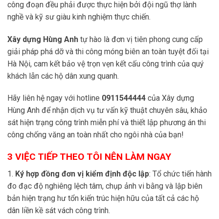
công đoạn đều phải được thực hiện bởi đội ngũ thợ lành
nghề và kỹ sư giàu kinh nghiệm thực chiến.
Xây dựng Hùng Anh
tự hào là đơn vị tiên phong cung cấp
giải pháp phá dỡ và thi công móng biên an toàn tuyệt đối tại
Hà Nội, cam kết bảo vệ trọn vẹn kết cấu công trình của quý
khách lẫn các hộ dân xung quanh.
Hãy liên hệ ngay với hotline
0911544444
của Xây dựng
Hùng Anh để nhận dịch vụ tư vấn kỹ thuật chuyên sâu, khảo
sát hiện trạng công trình miễn phí và thiết lập phương án thi
công chống văng an toàn nhất cho ngôi nhà của bạn!
3 VIỆC TIẾP THEO TÔI NÊN LÀM NGAY
1.
Ký hợp đồng đơn vị kiểm định độc lập
: Tổ chức tiến hành
đo đạc độ nghiêng lệch tâm, chụp ảnh vi bằng và lập biên
bản hiện trạng hư tổn kiến trúc hiện hữu của tất cả các hộ
dân liền kề sát vách công trình.