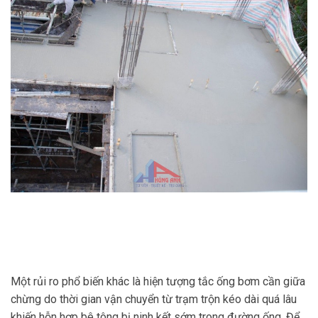
Một rủi ro phổ biến khác là hiện tượng tắc ống bơm cần giữa
chừng do thời gian vận chuyển từ trạm trộn kéo dài quá lâu
khiến hỗn hợp bê tông bị ninh kết sớm trong đường ống. Để