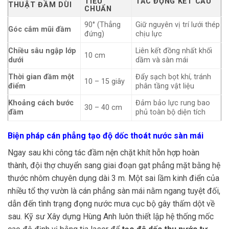
TIÊU
TÁC ĐỘNG KẾT CẤU
THUẬT ĐẦM DÙI
CHUẨN
90° (Thẳng
Giữ nguyên vị trí lưới thép
Góc cắm mũi đầm
đứng)
chịu lực
Chiều sâu ngập lớp
Liên kết đồng nhất khối
10 cm
dưới
dầm và sàn mái
Thời gian đầm một
Đẩy sạch bọt khí, tránh
10 – 15 giây
điểm
phân tầng vật liệu
Khoảng cách bước
Đảm bảo lực rung bao
30 – 40 cm
đầm
phủ toàn bộ diện tích
Biện pháp cán phẳng tạo độ dốc thoát nước sàn mái
Ngay sau khi công tác đầm nện chặt khít hỗn hợp hoàn
thành, đội thợ chuyển sang giai đoạn gạt phẳng mặt bằng hệ
thước nhôm chuyên dụng dài 3 m. Một sai lầm kinh điển của
nhiều tổ thợ vườn là cán phẳng sàn mái nằm ngang tuyệt đối,
dẫn đến tình trạng đọng nước mưa cục bộ gây thấm dột về
sau. Kỹ sư Xây dựng Hùng Anh luôn thiết lập hệ thống mốc