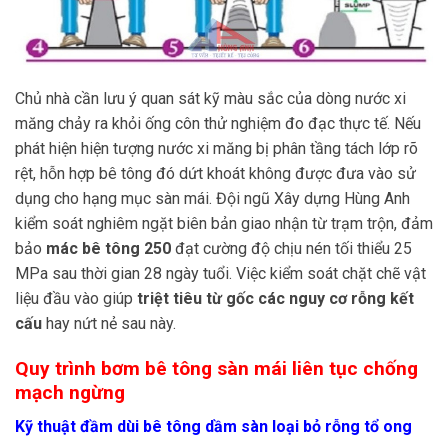
Chủ nhà cần lưu ý quan sát kỹ màu sắc của dòng nước xi
măng chảy ra khỏi ống côn thử nghiệm đo đạc thực tế. Nếu
phát hiện hiện tượng nước xi măng bị phân tầng tách lớp rõ
rệt, hỗn hợp bê tông đó dứt khoát không được đưa vào sử
dụng cho hạng mục sàn mái. Đội ngũ Xây dựng Hùng Anh
kiểm soát nghiêm ngặt biên bản giao nhận từ trạm trộn, đảm
bảo
mác bê tông 250
đạt cường độ chịu nén tối thiểu 25
MPa sau thời gian 28 ngày tuổi. Việc kiểm soát chặt chẽ vật
liệu đầu vào giúp
triệt tiêu từ gốc các nguy cơ rỗng kết
cấu
hay nứt nẻ sau này.
Quy trình bơm bê tông sàn mái liên tục chống
mạch ngừng
Kỹ thuật đầm dùi bê tông dầm sàn loại bỏ rỗng tổ ong