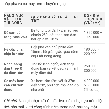
cốp pha và ca máy bơm chuyên dụng.
HẠNG MỤC
ĐƠN GIÁ
QUY CÁCH KỸ THUẬT CHI
VẬT TƯ &
TRỌN GÓI
TIẾT
THI CÔNG
(VND/M²)
Bê tông tươi đá 1×2, mác tiêu
Đổ sàn bê
1.350.000 –
chuẩn 250, cốt thép sàn đan
tông Mác 250
1.450.000
hai lớp dày 10cm
Cốp pha ván phủ phim dầy
Hệ cốp pha
180.000 –
15mm, hệ giàn giáo giáo nêm
chịu lực sàn
220.000
chịu tải trọng động
Nhân công
Thợ nề lành nghề, đan thép
250.000 –
đan thép &
đúng bản vẽ kết cấu, vận hành
300.000
đổ dầm sàn
máy đầm dùi
Ca máy bơm
Xe bơm cần tầm với từ 37m
4.000.000 –
cần chuyên
đến 52m, phù hợp mọi cao độ
5.500.000
dụng
nhà phố
(Theo ca)
Ghi chú:
Đơn giá thực tế có thể điều chỉnh nhẹ dựa trên diện
tích sàn mái, vị trí công trình nằm trong ngõ sâu hay mặt