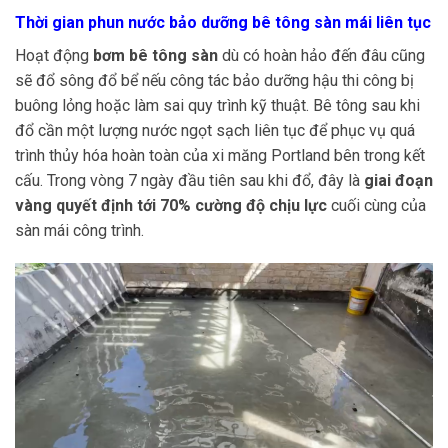
Thời gian phun nước bảo dưỡng bê tông sàn mái liên tục
Hoạt động
bơm bê tông sàn
dù có hoàn hảo đến đâu cũng
sẽ đổ sông đổ bể nếu công tác bảo dưỡng hậu thi công bị
buông lỏng hoặc làm sai quy trình kỹ thuật. Bê tông sau khi
đổ cần một lượng nước ngọt sạch liên tục để phục vụ quá
trình thủy hóa hoàn toàn của xi măng Portland bên trong kết
cấu. Trong vòng 7 ngày đầu tiên sau khi đổ, đây là
giai đoạn
vàng quyết định tới 70% cường độ chịu lực
cuối cùng của
sàn mái công trình.