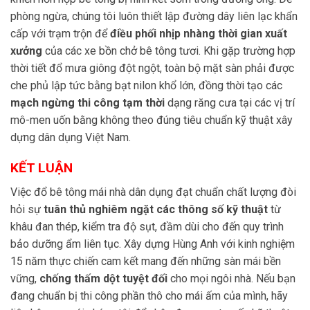
phòng ngừa, chúng tôi luôn thiết lập đường dây liên lạc khẩn
cấp với trạm trộn để
điều phối nhịp nhàng thời gian xuất
xưởng
của các xe bồn chở bê tông tươi. Khi gặp trường hợp
thời tiết đổ mưa giông đột ngột, toàn bộ mặt sàn phải được
che phủ lập tức bằng bạt nilon khổ lớn, đồng thời tạo các
mạch ngừng thi công tạm thời
dạng răng cưa tại các vị trí
mô-men uốn bằng không theo đúng tiêu chuẩn kỹ thuật xây
dựng dân dụng Việt Nam.
KẾT LUẬN
Việc đổ bê tông mái nhà dân dụng đạt chuẩn chất lượng đòi
hỏi sự
tuân thủ nghiêm ngặt các thông số kỹ thuật
từ
khâu đan thép, kiểm tra độ sụt, đầm dùi cho đến quy trình
bảo dưỡng ẩm liên tục. Xây dựng Hùng Anh với kinh nghiệm
15 năm thực chiến cam kết mang đến những sàn mái bền
vững,
chống thấm dột tuyệt đối
cho mọi ngôi nhà. Nếu bạn
đang chuẩn bị thi công phần thô cho mái ấm của mình, hãy