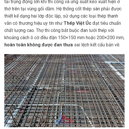
tải trọng động lớn khi thi công và ứng suất kéo xuất hiện ở
thớ trên tại vùng gối dầm. Hệ thống cốt thép sàn phải được
thiết kế dạng hai lớp độc lập, sử dụng các loại thép thanh
vằn có thương hiệu uy tín như
Thép Việt Úc
đạt tiêu chuẩn
chất lượng cao. Thợ thi công bắt buộc đan lưới thép với
khoảng cách ô cờ đều đặn 150×150 mm hoặc 200×200 mm,
hoàn toàn không được đan thưa
sai lệch kết cấu bản vẽ.