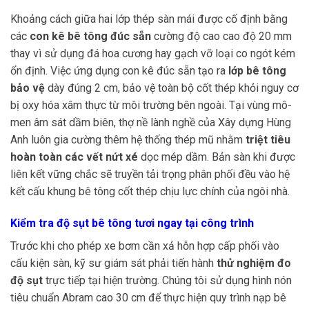
Khoảng cách giữa hai lớp thép sàn mái được cố định bằng
các
con kê bê tông đúc sẵn
cường độ cao cao độ 20 mm
thay vì sử dụng đá hoa cương hay gạch vỡ loại co ngót kém
ổn định. Việc ứng dụng con kê đúc sẵn tạo ra
lớp bê tông
bảo vệ
dày đúng 2 cm, bảo vệ toàn bộ cốt thép khỏi nguy cơ
bị oxy hóa xâm thực từ môi trường bên ngoài. Tại vùng mô-
men âm sát dầm biên, thợ nề lành nghề của Xây dựng Hùng
Anh luôn gia cường thêm hệ thống thép mũ nhằm
triệt tiêu
hoàn toàn các vết nứt xé
dọc mép dầm. Bản sàn khi được
liên kết vững chắc sẽ truyền tải trọng phân phối đều vào hệ
kết cấu khung bê tông cốt thép chịu lực chính của ngôi nhà.
Kiểm tra độ sụt bê tông tươi ngay tại công trình
Trước khi cho phép xe bơm cần xả hỗn hợp cấp phối vào
cấu kiện sàn, kỹ sư giám sát phải tiến hành
thử nghiệm đo
độ sụt
trực tiếp tại hiện trường. Chúng tôi sử dụng hình nón
tiêu chuẩn Abram cao 30 cm để thực hiện quy trình nạp bê