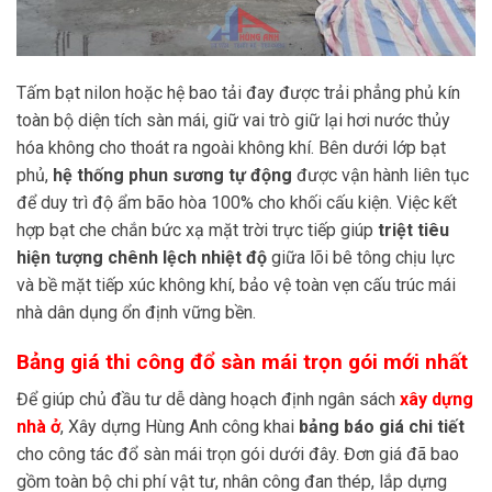
Tấm bạt nilon hoặc hệ bao tải đay được trải phẳng phủ kín
toàn bộ diện tích sàn mái, giữ vai trò giữ lại hơi nước thủy
hóa không cho thoát ra ngoài không khí. Bên dưới lớp bạt
phủ,
hệ thống phun sương tự động
được vận hành liên tục
để duy trì độ ẩm bão hòa 100% cho khối cấu kiện. Việc kết
hợp bạt che chắn bức xạ mặt trời trực tiếp giúp
triệt tiêu
hiện tượng chênh lệch nhiệt độ
giữa lõi bê tông chịu lực
và bề mặt tiếp xúc không khí, bảo vệ toàn vẹn cấu trúc mái
nhà dân dụng ổn định vững bền.
Bảng giá thi công đổ sàn mái trọn gói mới nhất
Để giúp chủ đầu tư dễ dàng hoạch định ngân sách
xây dựng
nhà ở
, Xây dựng Hùng Anh công khai
bảng báo giá chi tiết
cho công tác đổ sàn mái trọn gói dưới đây. Đơn giá đã bao
gồm toàn bộ chi phí vật tư, nhân công đan thép, lắp dựng