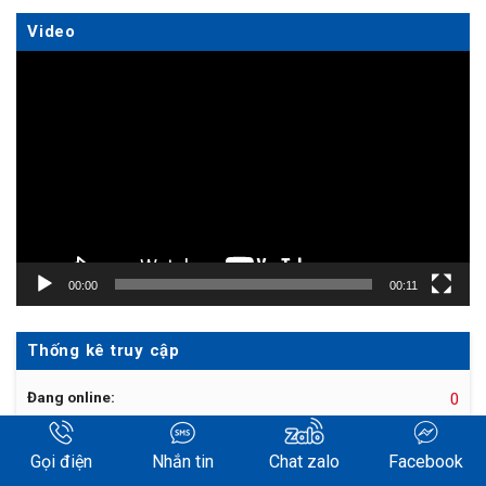
Video
Trình
chơi
Video
00:00
00:11
Thống kê truy cập
Đang online:
0
Hôm nay:
46
Gọi điện
Nhắn tin
Chat zalo
Facebook
Hôm qua:
42