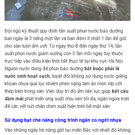
Đội ngũ kỹ thuật quy định tần suất phun nước bảo dưỡng
ban ngày là 3 tiếng một lần và ban đêm ít nhất 1 lần để giữ
cho sàn luôn ẩm ướt. Từ ngày thứ 8 đến ngày thứ 14, tần
suất phun nước giảm xuống còn 3 lần mỗi ngày tùy thuộc
trực tiếp vào điều kiện thời tiết thực tế tại khu vực Hà Nội.
Nguồn nước dùng để phun bảo dưỡng
bắt buộc phải là
nước sinh hoạt sạch
, tuyệt đối không sử dụng nước giếng
khoan chưa qua lọc nhiễm phèn nặng làm ăn mòn lớp cốt
thép bên trong sàn. Việc duy trì độ ẩm liên tục giúp
kết cấu
dầm mái
phát triển ứng suất chịu nén tối đa, ngăn ngừa triệt
để các vết nứt chân chim xuất hiện trên bề mặt sàn.
Sử dụng bạt che nắng công trình ngăn co ngót nhựa
Vào những ngày hè nắng gắt tại miền Bắc với nhiệt độ không