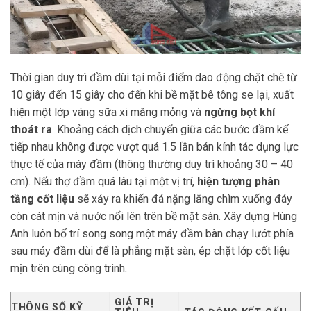
Thời gian duy trì đầm dùi tại mỗi điểm dao động chặt chẽ từ
10 giây đến 15 giây cho đến khi bề mặt bê tông se lại, xuất
hiện một lớp váng sữa xi măng mỏng và
ngừng bọt khí
thoát ra
. Khoảng cách dịch chuyển giữa các bước đầm kế
tiếp nhau không được vượt quá 1.5 lần bán kính tác dụng lực
thực tế của máy đầm (thông thường duy trì khoảng 30 – 40
cm). Nếu thợ đầm quá lâu tại một vị trí,
hiện tượng phân
tầng cốt liệu
sẽ xảy ra khiến đá nặng lắng chìm xuống đáy
còn cát mịn và nước nổi lên trên bề mặt sàn. Xây dựng Hùng
Anh luôn bố trí song song một máy đầm bàn chạy lướt phía
sau máy đầm dùi để là phẳng mặt sàn, ép chặt lớp cốt liệu
mịn trên cùng công trình.
GIÁ TRỊ
THÔNG SỐ KỸ