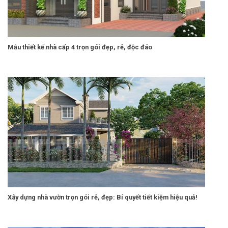
Mẫu thiết kế nhà cấp 4 trọn gói đẹp, rẻ, độc đáo
Xây dựng nhà vườn trọn gói rẻ, đẹp: Bí quyết tiết kiệm hiệu quả!