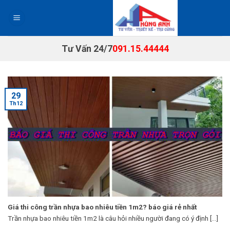
Chuyển
đến
nội
dung
Tư Vấn 24/7
091.15.44444
29
Th12
Giá thi công trần nhựa bao nhiêu tiền 1m2? báo giá rẻ nhất
Trần nhựa bao nhiêu tiền 1m2 là câu hỏi nhiều người đang có ý định [...]