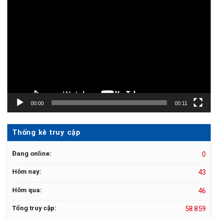
Trình
chơi
Video
00:00
00:11
Thống kê truy cập
Đang online:
0
Hôm nay:
43
Hôm qua:
46
Tổng truy cập:
58.859