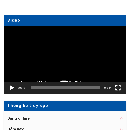
Video
Trình
chơi
Video
00:00
00:11
Thống kê truy cập
Đang online:
0
Hôm nay:
0