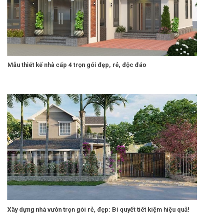
Mẫu thiết kế nhà cấp 4 trọn gói đẹp, rẻ, độc đáo
Xây dựng nhà vườn trọn gói rẻ, đẹp: Bí quyết tiết kiệm hiệu quả!