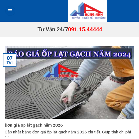
Chuyển
đến
nội
dung
Tư Vấn 24/7
091.15.44444
07
Th1
Đơn giá ốp lát gạch năm 2026
Cập nhật bảng đơn giá ốp lát gạch năm 2026 chi tiết. Giúp tính chi phí
[...]