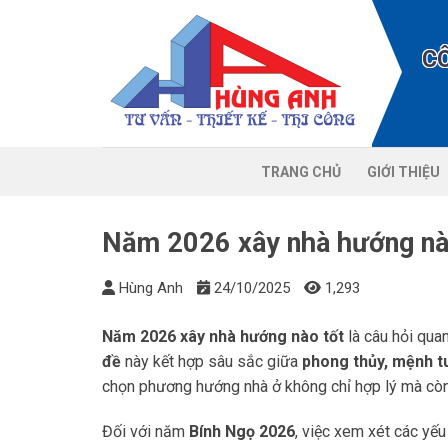
Chuyển
đến
C
nội
dung
TRANG CHỦ
GIỚI THIỆU
Năm 2026 xây nhà hướng nà
Hùng Anh
24/10/2025
1,293
Năm 2026 xây nhà hướng nào tốt
là câu hỏi qua
đề
này kết hợp sâu sắc giữa
phong thủy, mệnh tu
chọn phương hướng nhà ở không chỉ hợp lý mà cò
Đối với năm
Bính Ngọ 2026
, việc xem xét các yế