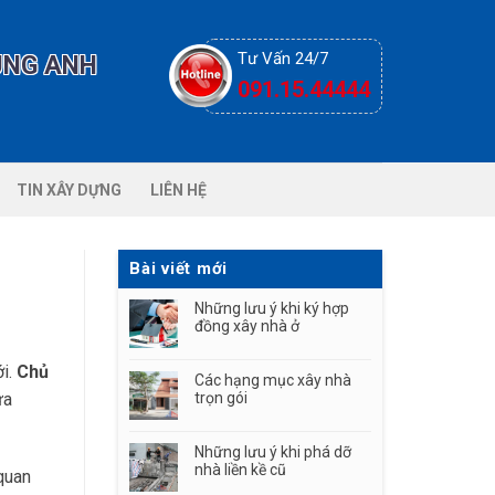
Tư Vấn 24/7
ÙNG ANH
091.15.44444
TIN XÂY DỰNG
LIÊN HỆ
Bài viết mới
Những lưu ý khi ký hợp
đồng xây nhà ở
ới.
Chủ
Các hạng mục xây nhà
ựa
trọn gói
Những lưu ý khi phá dỡ
nhà liền kề cũ
quan