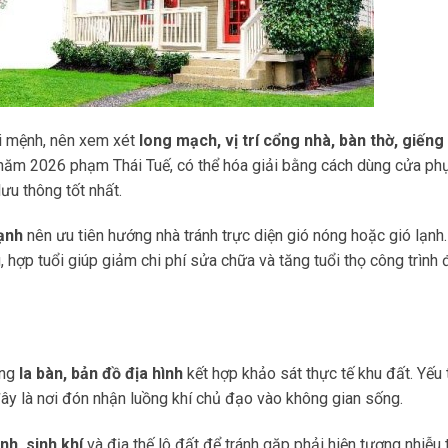
ổi mệnh, nên xem xét
long mạch, vị trí cổng nhà, bàn thờ, giếng 
 năm 2026 phạm Thái Tuế, có thể hóa giải bằng cách dùng cửa ph
ưu thông tốt nhất.
ạnh
nên ưu tiên hướng nhà tránh trực diện gió nóng hoặc gió lạnh
 hợp tuổi giúp giảm chi phí sửa chữa và tăng tuổi thọ công trình
ụng
la bàn, bản đồ địa hình
kết hợp khảo sát thực tế khu đất. Yếu 
ây là nơi đón nhận luồng khí chủ đạo vào không gian sống.
nh, sinh khí
và địa thế lô đất để tránh gặp phải hiện tượng nhiễu