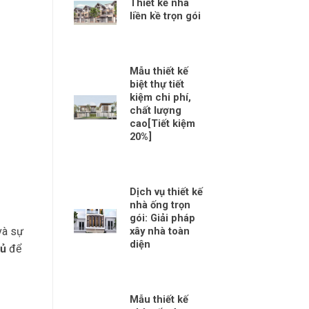
Thiết kế nhà
liền kề trọn gói
Mẫu thiết kế
biệt thự tiết
kiệm chi phí,
chất lượng
cao[Tiết kiệm
20%]
Dịch vụ thiết kế
nhà ống trọn
gói: Giải pháp
à sự
xây nhà toàn
diện
hủ
để
Mẫu thiết kế