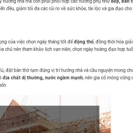
ú ý hướng nhà mà còn phải phối hợp các hướng phụ như
bếp, bàn t
 đều, giảm tối đa các rủi ro về sức khỏe, tài lộc và gia đạo cho
ng của việc chọn ngày tháng tốt để
động thổ
, đồng thời hóa giả
Gia chủ nên tham khảo lịch vạn niên, chọn ngày hoàng đạo hợp tuổ
 đủ, đặt bàn thờ tạm đúng vị trí hướng nhà và cầu nguyện mong ch
có
địa chất dị thường, nước ngầm mạnh
, nên gia cố móng vững 
uốn.