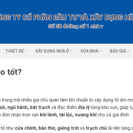
ÔNG TY CỔ PHẦN ĐẦU TƯ VÀ XÂY DỰNG H
Số 5B đường số 1 nhà vườn 2 KĐT Tổng
THIẾT KẾ
XÂY DỰNG NHÀ Ở
SỬA NHÀ
BÁO GIÁ
o tốt?
n trọng mà nhiều gia chủ quan tâm khi chuẩn bị xây dựng tổ ấm m
ổi, ngũ hành, bát trạch
và đặc điểm
địa lý
từng khu vực, giúp l
n đón nhận trọn vẹn
khí lành, tài lộc, vượng khí
cho cả gia đình.
u tố như
cửa chính, bàn thờ, giếng trời
và
trạch chủ
là nền tảng 