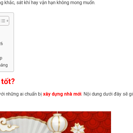
ung khắc, sát khí hay vận hạn không mong muốn.
26
ẹp
năng
tốt?
với những ai chuẩn bị
xây dựng nhà mới
. Nội dung dưới đây sẽ g