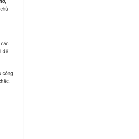
hờ,
 chủ
i các
i để
o công
chắc,