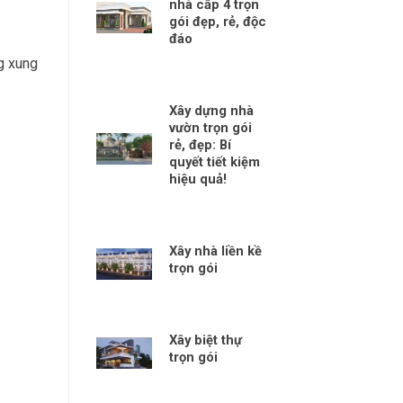
nhà cấp 4 trọn
gói đẹp, rẻ, độc
.
đáo
g xung
Xây dựng nhà
vườn trọn gói
rẻ, đẹp: Bí
quyết tiết kiệm
hiệu quả!
Xây nhà liền kề
trọn gói
Xây biệt thự
trọn gói