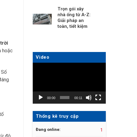
Trọn gói xây
nhà ống từ A-Z:
Giải pháp an
toàn, tiết kiệm
trời
ụ hoặc
Video
Trình
. Số
chơi
 đáng
Video
00:00
00:11
tố
Thống kê truy cập
Đang online:
1
 từ đô