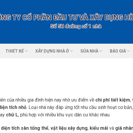
ÔNG TY CỔ PHẦN ĐẦU TƯ VÀ XÂY DỰNG H
Số 5B đường số 1 nhà vườn 2 KĐT Tổn
THIẾT KẾ
XÂY DỰNG NHÀ Ở
SỬA NHÀ
BÁO GIÁ
iên của nhiều gia đình hiện nay nhờ ưu điểm về
chi phí tiết kiệm
,
diện tích nhỏ
. Loại nhà này đáp ứng tốt nhu cầu sinh hoạt cơ bản,
ay
chữ L
, phù hợp với nhiều khu vực dân cư khác nhau.
o
diện tích sàn tổng thể
,
vật liệu xây dựng
,
kiểu mái
và
giá nhâ