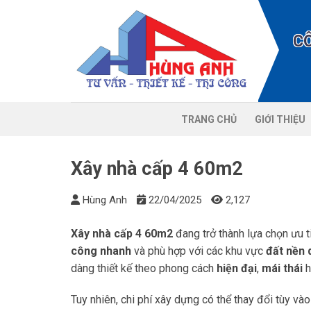
Chuyển
đến
C
nội
dung
TRANG CHỦ
GIỚI THIỆU
Xây nhà cấp 4 60m2
Hùng Anh
22/04/2025
2,127
Xây nhà cấp 4 60m2
đang trở thành lựa chọn ưu t
công nhanh
và phù hợp với các khu vực
đất nền 
dàng thiết kế theo phong cách
hiện đại
,
mái thái
h
Tuy nhiên, chi phí xây dựng có thể thay đổi tùy và