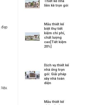
Thiết kế nhà
liền kề trọn gói
Mẫu thiết kế
à đẹp
biệt thự tiết
kiệm chi phí,
chất lượng
cao[Tiết kiệm
20%]
Dịch vụ thiết kế
nhà ống trọn
gói: Giải pháp
xây nhà toàn
diện
liệu.
Mẫu thiết kế