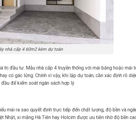
xây nhà cấp 4 60m2 kèm dự toán
 trị đầu tư. Mẫu nhà cấp 4 truyền thống với mái bằng hoặc mái t
y có gác lửng. Chính vì vậy, khi lập dự toán, cần xác định rõ diện
 đầu để kiểm soát ngân sách hợp lý.
iểu mái ra sao quyết định trực tiếp đến chất lượng, độ bền và ng
iệt Nhật, xi măng Hà Tiên hay Holcim được ưu tiên nhờ độ bền ca