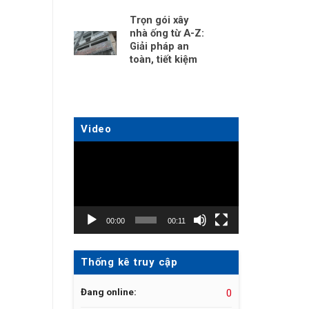
Trọn gói xây
nhà ống từ A-Z:
Giải pháp an
toàn, tiết kiệm
Video
Trình
chơi
Video
00:00
00:11
Thống kê truy cập
Đang online:
0