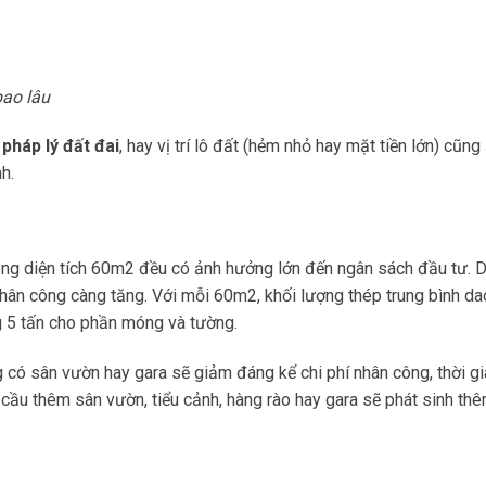
bao lâu
,
pháp lý đất đai
, hay vị trí lô đất (hẻm nhỏ hay mặt tiền lớn) cũng
h.
ng diện tích 60m2 đều có ảnh hưởng lớn đến ngân sách đầu tư. D
 nhân công càng tăng. Với mỗi 60m2, khối lượng thép trung bình d
 5 tấn cho phần móng và tường.
có sân vườn hay gara sẽ giảm đáng kể chi phí nhân công, thời gia
u cầu thêm sân vườn, tiểu cảnh, hàng rào hay gara sẽ phát sinh thê