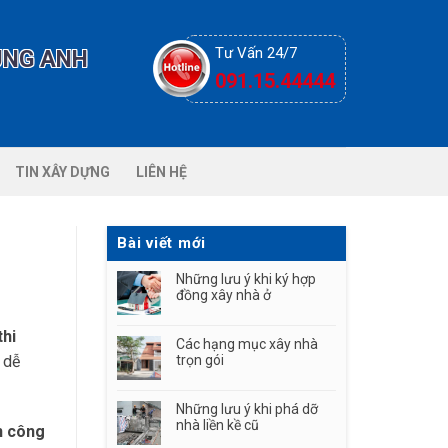
Tư Vấn 24/7
ÙNG ANH
091.15.44444
TIN XÂY DỰNG
LIÊN HỆ
Bài viết mới
Những lưu ý khi ký hợp
đồng xây nhà ở
thi
Các hạng mục xây nhà
 dễ
trọn gói
Những lưu ý khi phá dỡ
nhà liền kề cũ
n công