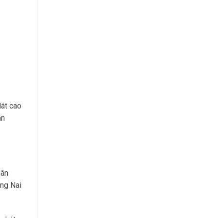
lát cao
àn
hân
ồng Nai