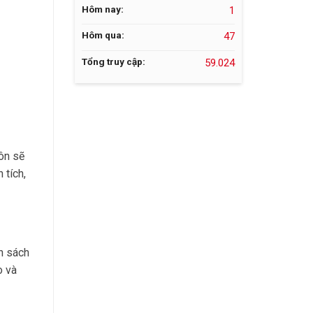
Hôm nay:
1
Hôm qua:
47
Tổng truy cập:
59.024
ôn sẽ
 tích,
ân sách
o và