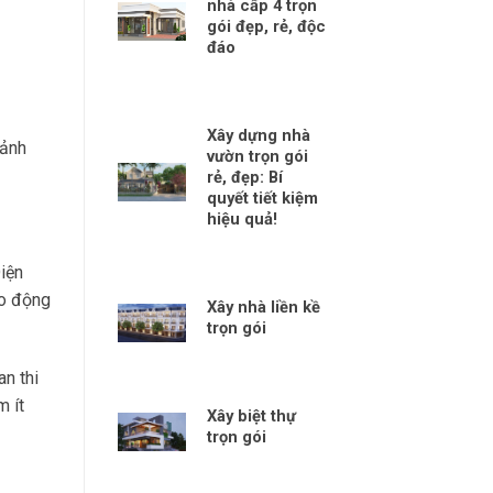
nhà cấp 4 trọn
gói đẹp, rẻ, độc
đáo
Xây dựng nhà
 ảnh
vườn trọn gói
rẻ, đẹp: Bí
quyết tiết kiệm
hiệu quả!
iện
ao động
Xây nhà liền kề
trọn gói
n thi
m ít
Xây biệt thự
trọn gói