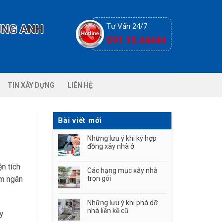
Tư Vấn 24/7
ÙNG ANH
091.15.44444
TIN XÂY DỰNG
LIÊN HỆ
Bài viết mới
Những lưu ý khi ký hợp
đồng xây nhà ở
n tích
Các hạng mục xây nhà
ệm ngân
trọn gói
Những lưu ý khi phá dỡ
nhà liền kề cũ
ây