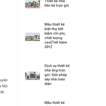
Thiết kế nhà
liền kề trọn gói
Mẫu thiết kế
biệt thự tiết
kiệm chi phí,
chất lượng
cao[Tiết kiệm
20%]
Dịch vụ thiết kế
nhà ống trọn
gói: Giải pháp
xây nhà toàn
guyên
diện
à Nội
yện
Mẫu thiết kế