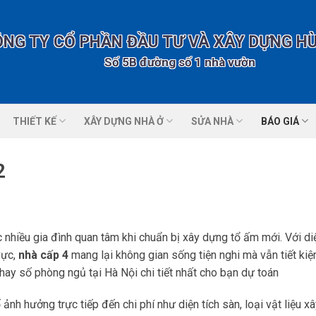
ÔNG TY CỔ PHẦN ĐẦU TƯ VÀ XÂY DỰNG H
Số 5B đường số 1 nhà vườn 2 KĐT Tổng
THIẾT KẾ
XÂY DỰNG NHÀ Ở
SỬA NHÀ
BÁO GIÁ
2
 nhiều gia đình quan tâm khi chuẩn bị xây dựng tổ ấm mới. Với diệ
vực,
nhà cấp 4
mang lại không gian sống tiện nghi mà vẫn tiết ki
 hay số phòng ngủ tại Hà Nội chi tiết nhất cho bạn dự toán
h hưởng trực tiếp đến chi phí như diện tích sàn, loại vật liệu x