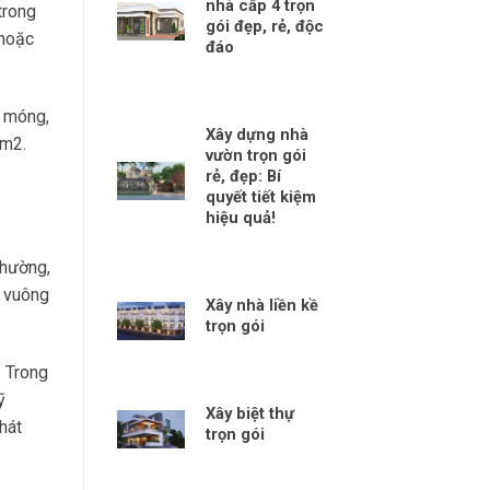
nhà cấp 4 trọn
trong
gói đẹp, rẻ, độc
 hoặc
đáo
ố móng,
Xây dựng nhà
0m2.
vườn trọn gói
rẻ, đẹp: Bí
quyết tiết kiệm
hiệu quả!
thường,
t vuông
Xây nhà liền kề
trọn gói
 Trong
ỹ
Xây biệt thự
hát
trọn gói