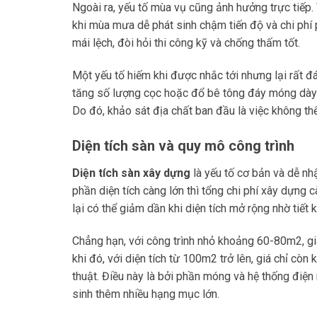
Ngoài ra, yếu tố mùa vụ cũng ảnh hưởng trực tiếp. V
khi mùa mưa dễ phát sinh chậm tiến độ và chi phí 
mái lệch, đòi hỏi thi công kỹ và chống thấm tốt.
Một yếu tố hiếm khi được nhắc tới nhưng lại rất đá
tăng số lượng cọc hoặc đổ bê tông đáy móng dày h
Do đó, khảo sát địa chất ban đầu là việc không th
Diện tích sàn và quy mô công trình
Diện tích sàn xây dựng
là yếu tố cơ bản và dễ nh
phần diện tích càng lớn thì tổng chi phí xây dựng c
lại có thể giảm dần khi diện tích mở rộng nhờ tiết 
Chẳng hạn, với công trình nhỏ khoảng 60-80m2, g
khi đó, với diện tích từ 100m2 trở lên, giá chỉ c
thuật. Điều này là bởi phần móng và hệ thống điện 
sinh thêm nhiều hạng mục lớn.