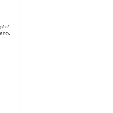
giá cả
t này,