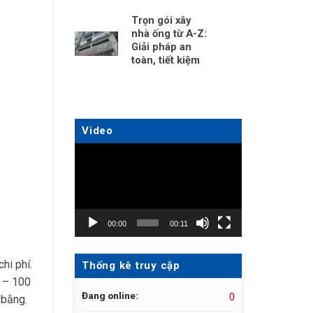
Trọn gói xây
nhà ống từ A-Z:
Giải pháp an
toàn, tiết kiệm
Video
Trình
chơi
Video
00:00
00:11
hi phí.
Thống kê truy cập
0 – 100
Đang online:
0
 bằng.