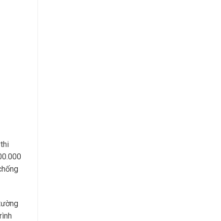
thi
00.000
 chống
 tường
rình