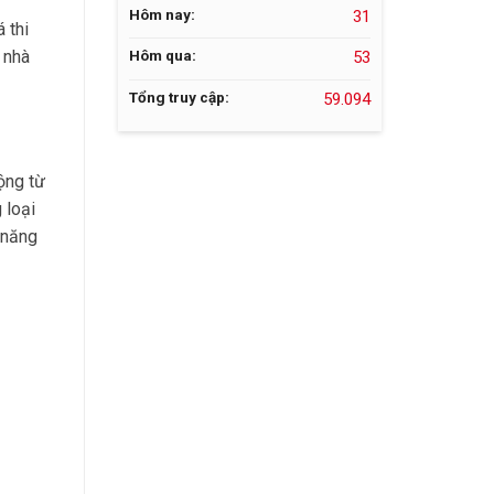
Hôm nay:
31
 thi
 nhà
Hôm qua:
53
Tổng truy cập:
59.094
ộng từ
 loại
 năng