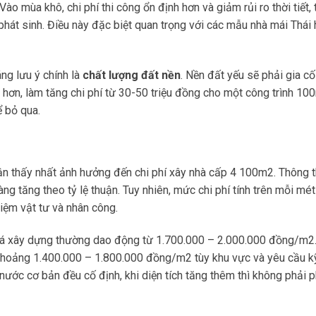
ào mùa khô, chi phí thi công ổn định hơn và giảm rủi ro thời tiết, 
phát sinh. Điều này đặc biệt quan trọng với các mẫu nhà mái Thái
ng lưu ý chính là
chất lượng đất nền
. Nền đất yếu sẽ phải gia c
ơn, làm tăng chi phí từ 30-50 triệu đồng cho một công trình 10
ể bỏ qua.
ận thấy nhất ảnh hưởng đến chi phí xây nhà cấp 4 100m2. Thông 
àng tăng theo tỷ lệ thuận. Tuy nhiên, mức chi phí tính trên mỗi mé
kiệm vật tư và nhân công.
iá xây dựng thường dao động từ 1.700.000 – 2.000.000 đồng/m2.
òn khoảng 1.400.000 – 1.800.000 đồng/m2 tùy khu vực và yêu cầu k
nước cơ bản đều cố định, khi diện tích tăng thêm thì không phải p