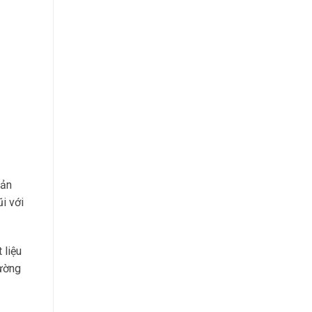
iản
i với
 liệu
hường