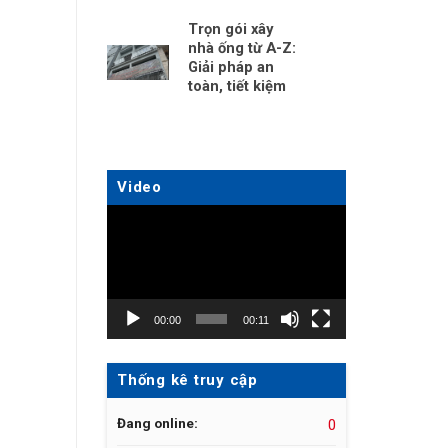
Trọn gói xây
nhà ống từ A-Z:
Giải pháp an
toàn, tiết kiệm
Video
Trình
chơi
Video
00:00
00:11
Thống kê truy cập
Đang online:
0