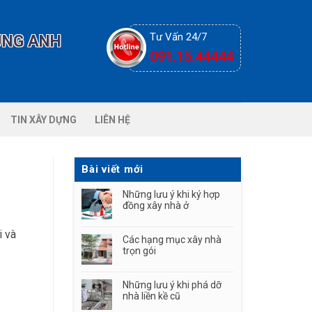
Tư Vấn 24/7
ÙNG ANH
091.15.44444
TIN XÂY DỰNG
LIÊN HỆ
Bài viết mới
Những lưu ý khi ký hợp
đồng xây nhà ở
i và
Các hạng mục xây nhà
trọn gói
Những lưu ý khi phá dỡ
nhà liền kề cũ