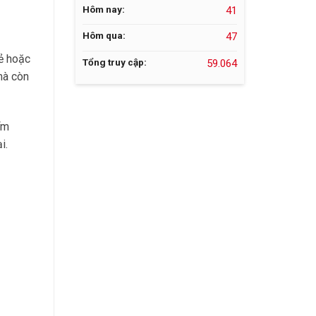
Hôm nay:
41
Hôm qua:
47
rẻ hoặc
Tổng truy cập:
59.064
mà còn
ểm
i.