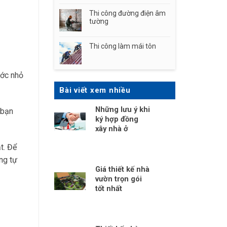
Thi công đường điện âm
tường
Thi công làm mái tôn
ước nhỏ
Bài viết xem nhiều
Những lưu ý khi
 bạn
ký hợp đồng
xây nhà ở
t. Để
ng tự
Giá thiết kế nhà
vườn trọn gói
tốt nhất