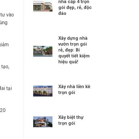
nhà cấp 4 trọn
gói đẹp, rẻ, độc
đáo
 tư vào
vùng
Xây dựng nhà
vườn trọn gói
 giảm
rẻ, đẹp: Bí
quyết tiết kiệm
hiệu quả!
 tạo,
Xây nhà liền kề
ai tại
trọn gói
×20
Xây biệt thự
trọn gói