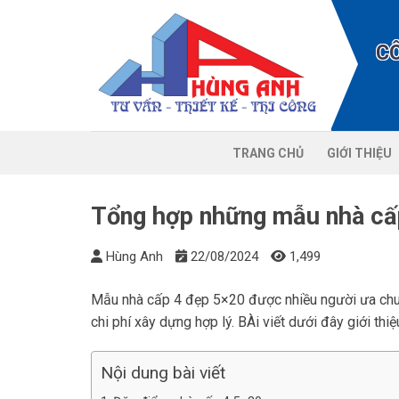
Chuyển
đến
C
nội
dung
TRANG CHỦ
GIỚI THIỆU
Tổng hợp những mẫu nhà cấ
Hùng Anh
22/08/2024
1,499
Mẫu nhà cấp 4 đẹp 5×20 được nhiều người ưa chuộn
chi phí xây dựng hợp lý. BÀi viết dưới đây giới th
Nội dung bài viết