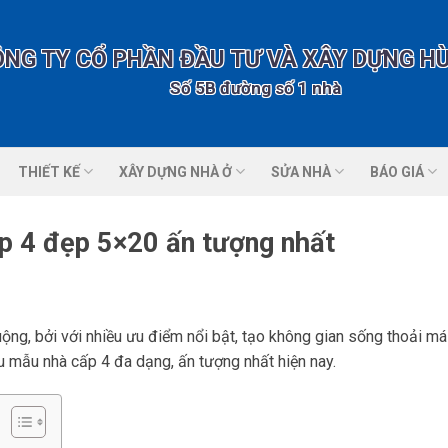
ÔNG TY CỔ PHẦN ĐẦU TƯ VÀ XÂY DỰNG H
Số 5B đường số 1 nhà vườn 2 KĐT Tổng
THIẾT KẾ
XÂY DỰNG NHÀ Ở
SỬA NHÀ
BÁO GIÁ
p 4 đẹp 5×20 ấn tượng nhất
g, bởi với nhiều ưu điểm nổi bật, tạo không gian sống thoải má
iệu mẫu nhà cấp 4 đa dạng, ấn tượng nhất hiện nay.