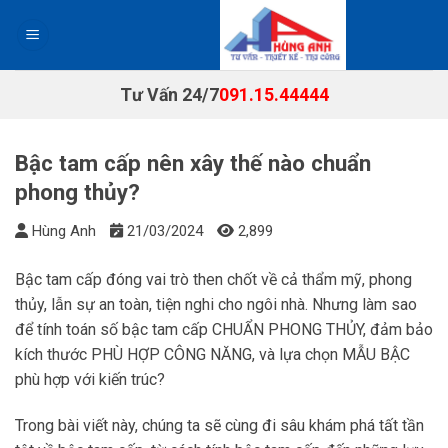
Chuyển
đến
nội
dung
Tư Vấn 24/7
091.15.44444
Bậc tam cấp nên xây thế nào chuẩn
phong thủy?
Hùng Anh
21/03/2024
2,899
Bậc tam cấp đóng vai trò then chốt về cả thẩm mỹ, phong
thủy, lẫn sự an toàn, tiện nghi cho ngôi nhà. Nhưng làm sao
để tính toán số bậc tam cấp CHUẨN PHONG THỦY, đảm bảo
kích thước PHÙ HỢP CÔNG NĂNG, và lựa chọn MẪU BẬC
phù hợp với kiến trúc?
Trong bài viết này, chúng ta sẽ cùng đi sâu khám phá tất tần