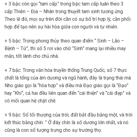
+ 3 bậc còn gọi “tam cấp” trong bậc tam cấp tuân theo 3
cấp Thiên – Địa – Nhân trong thuyết tam sinh tương ứng.
Theo lẽ đó, mọi sự trên đời cần có sự bố trí hợp lý, cần phối
hợp để tạo nên sự hài hòa giữa con người và tự nhiên.
+ 5 bậc: Trong phong thủy theo quan điểm “ Sinh – Lão –
Bệnh – Tử”, thì số 5 rơi vào chữ “Sinh” mang lại nhiều may
mắn, tốt lành cho chủ nhà.
+ 7 bậc: Trong văn hóa truyền thống Trung Quốc, số 7 thực
chất là tổng của âm dương và ngũ hành, đây là trạng thái mà
Nho giáo gọi là “hòa hợp” và điều mà Đạo giáo gọi là “Đạo”
hay “Khí”, cả hai đều liên quan đến “cái thiện” và “cái đẹp” và
có mối quan hệ chặt chẽ.
+ 9 bậc: Số tối thượng của trời, đất bắt đầu bằng một, và trời
kết thúc bằng chín. ” Ở đây chín là số dương lớn nhất, và nó
cũng là con số tượng trưng cho sự trường thọ.