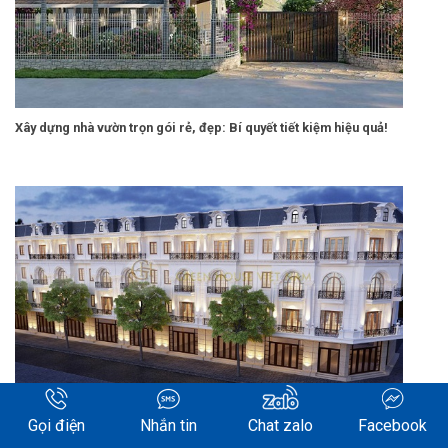
Xây dựng nhà vườn trọn gói rẻ, đẹp: Bí quyết tiết kiệm hiệu quả!
Xây nhà liền kề trọn gói
Gọi điện
Nhắn tin
Chat zalo
Facebook