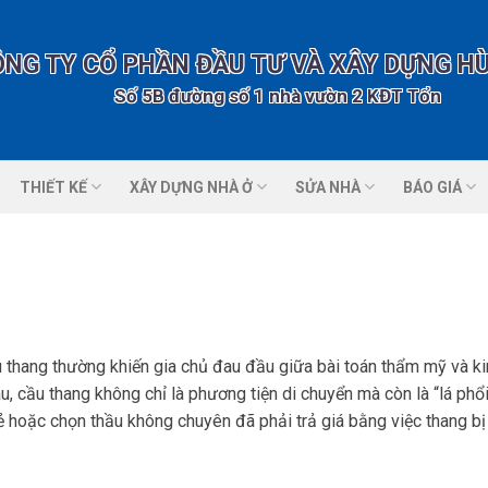
ÔNG TY CỔ PHẦN ĐẦU TƯ VÀ XÂY DỰNG H
Số 5B đường số 1 nhà vườn 2 KĐT Tổng cục 5 Bộ Cô
THIẾT KẾ
XÂY DỰNG NHÀ Ở
SỬA NHÀ
BÁO GIÁ
u thang thường khiến gia chủ đau đầu giữa bài toán thẩm mỹ và ki
, cầu thang không chỉ là phương tiện di chuyển mà còn là “lá phổi
ẻ hoặc chọn thầu không chuyên đã phải trả giá bằng việc thang bị