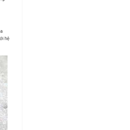
ỏa
ới hệ