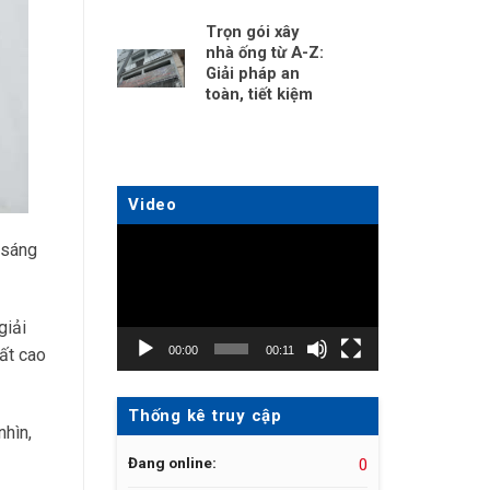
Trọn gói xây
nhà ống từ A-Z:
Giải pháp an
toàn, tiết kiệm
Video
Trình
y sáng
chơi
Video
giải
00:00
00:11
ất cao
Thống kê truy cập
nhìn,
Đang online:
0