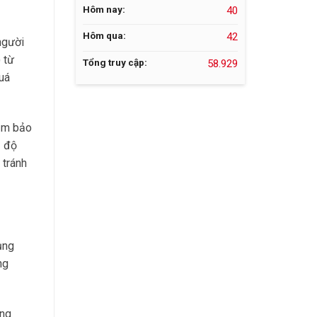
Hôm nay:
40
Hôm qua:
42
người
 từ
Tổng truy cập:
58.929
uá
đảm bảo
3 độ
 tránh
ụng
ng
êng