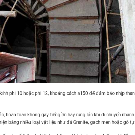
 kính phi 10 hoặc phi 12, khoảng cách a150 để đảm bảo nhịp tha
, hoàn toàn không gây tiếng ồn hay rung lắc khi di chuyển nhanh
hiện bằng nhiều loại vật liệu như đá Granite, gạch men hoặc gỗ tự