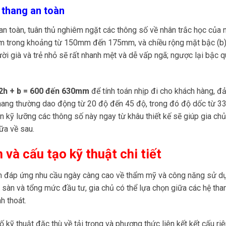
 thang an toàn
 an toàn, tuân thủ nghiêm ngặt các thông số về nhân trắc học của 
nằm trong khoảng từ 150mm đến 175mm, và chiều rộng mặt bậc (b)
 già và trẻ nhỏ sẽ rất nhanh mệt và dễ vấp ngã; ngược lại bậc q
2h + b = 600 đến 630mm
để tính toán nhịp đi cho khách hàng, 
thang thường dao động từ 20 độ đến 45 độ, trong đó độ dốc từ 3
n kỹ lưỡng các thông số này ngay từ khâu thiết kế sẽ giúp gia chủ
ữa về sau.
 và cấu tạo kỹ thuật chi tiết
m đáp ứng nhu cầu ngày càng cao về thẩm mỹ và công năng sử d
 sàn và tổng mức đầu tư, gia chủ có thể lựa chọn giữa các hệ tha
h thoát.
 kỹ thuật đặc thù về tải trọng và phương thức liên kết kết cấu ri