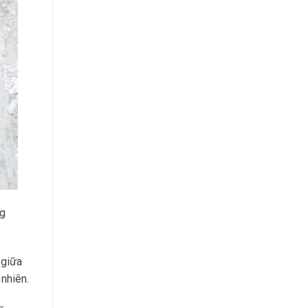
ng
 giữa
 nhiên.