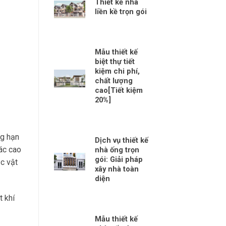
Thiết kế nhà
liền kề trọn gói
Mẫu thiết kế
biệt thự tiết
kiệm chi phí,
chất lượng
cao[Tiết kiệm
20%]
ng hạn
Dịch vụ thiết kế
ác cao
nhà ống trọn
gói: Giải pháp
ặc vật
xây nhà toàn
diện
t khí
Mẫu thiết kế