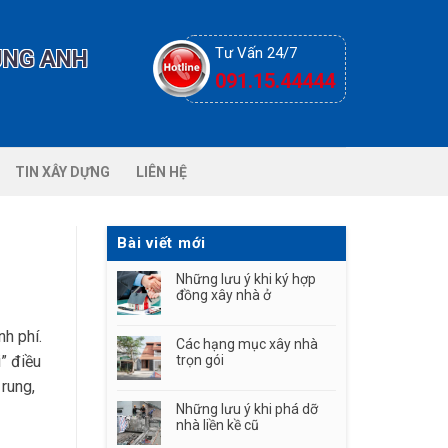
Tư Vấn 24/7
ÙNG ANH
091.15.44444
ng a
TIN XÂY DỰNG
LIÊN HỆ
Bài viết mới
Những lưu ý khi ký hợp
đồng xây nhà ở
nh phí.
Các hạng mục xây nhà
” điều
trọn gói
 rung,
Những lưu ý khi phá dỡ
nhà liền kề cũ