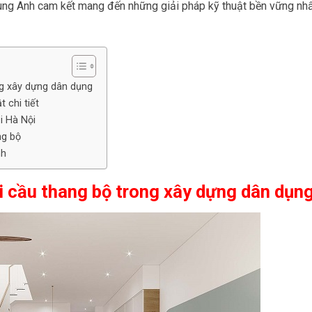
ùng Anh cam kết mang đến những giải pháp kỹ thuật bền vững nh
ng xây dựng dân dụng
 chi tiết
i Hà Nội
ng bộ
nh
i cầu thang bộ trong xây dựng dân dụn