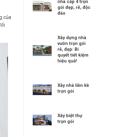
nhà cấp 4 trọn
gói đẹp, rẻ, độc
đáo
ng của
đổi
Xây dựng nhà
vườn trọn gói
rẻ, đẹp: Bí
quyết tiết kiệm
hiệu quả!
Xây nhà liền kề
trọn gói
Xây biệt thự
trọn gói