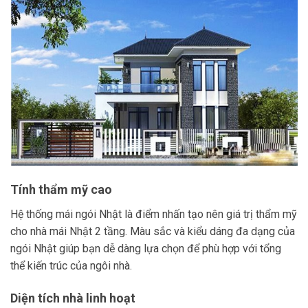
Tính thẩm mỹ cao
Hệ thống mái ngói Nhật là điểm nhấn tạo nên giá trị thẩm mỹ
cho nhà mái Nhật 2 tầng. Màu sắc và kiểu dáng đa dạng của
ngói Nhật giúp bạn dễ dàng lựa chọn để phù hợp với tổng
thể kiến trúc của ngôi nhà.
Diện tích nhà linh hoạt