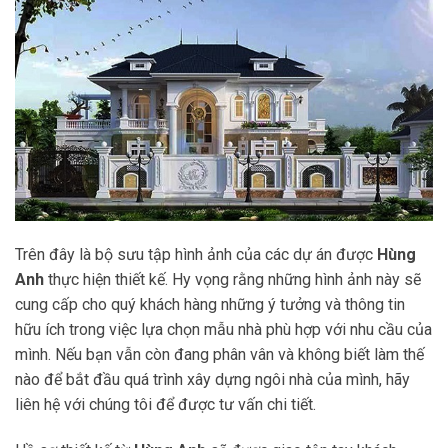
Trên đây là bộ sưu tập hình ảnh của các dự án được
Hùng
Anh
thực hiện thiết kế. Hy vọng rằng những hình ảnh này sẽ
cung cấp cho quý khách hàng những ý tưởng và thông tin
hữu ích trong việc lựa chọn mẫu nhà phù hợp với nhu cầu của
mình. Nếu bạn vẫn còn đang phân vân và không biết làm thế
nào để bắt đầu quá trình xây dựng ngôi nhà của mình, hãy
liên hệ với chúng tôi để được tư vấn chi tiết.