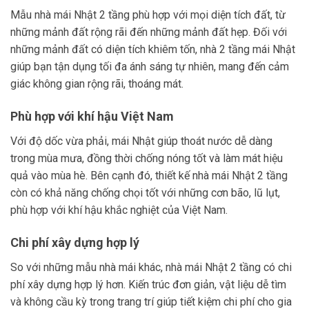
Mẫu nhà mái Nhật 2 tầng phù hợp với mọi diện tích đất, từ
những mảnh đất rộng rãi đến những mảnh đất hẹp. Đối với
những mảnh đất có diện tích khiêm tốn, nhà 2 tầng mái Nhật
giúp bạn tận dụng tối đa ánh sáng tự nhiên, mang đến cảm
giác không gian rộng rãi, thoáng mát.
Phù hợp với khí hậu Việt Nam
Với độ dốc vừa phải, mái Nhật giúp thoát nước dễ dàng
trong mùa mưa, đồng thời chống nóng tốt và làm mát hiệu
quả vào mùa hè. Bên cạnh đó, thiết kế nhà mái Nhật 2 tầng
còn có khả năng chống chọi tốt với những cơn bão, lũ lụt,
phù hợp với khí hậu khắc nghiệt của Việt Nam.
Chi phí xây dựng hợp lý
So với những mẫu nhà mái khác, nhà mái Nhật 2 tầng có chi
phí xây dựng hợp lý hơn. Kiến trúc đơn giản, vật liệu dễ tìm
và không cầu kỳ trong trang trí giúp tiết kiệm chi phí cho gia