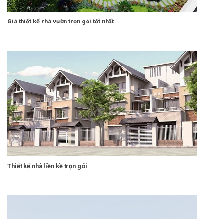
Giá thiết kế nhà vườn trọn gói tốt nhất
Thiết kế nhà liền kề trọn gói