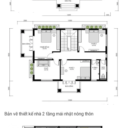
Bản vẽ thiết kế nhà 2 tầng mái nhật nông thôn