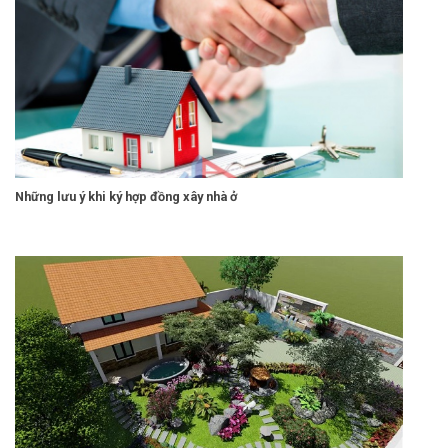
Những lưu ý khi ký hợp đồng xây nhà ở