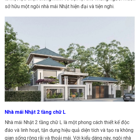
sở hữu một ngôi nhà mái Nhật hiện đại và tiện nghi.
Nhà mái Nhật 2 tầng chữ L
Nhà mái Nhật 2 tầng chữ L là một phong cách thiết kế độc
đáo và linh hoạt, tận dụng hiệu quả diện tích và tạo ra không
gian sống rộng rãi và thoải mái. Với kiểu dáng này, ngôi nhà