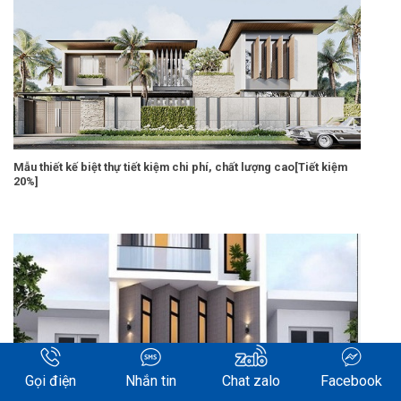
Mẫu thiết kế biệt thự tiết kiệm chi phí, chất lượng cao[Tiết kiệm
20%]
Gọi điện
Nhắn tin
Chat zalo
Facebook