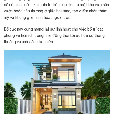
sẽ có hình chữ L khi nhìn từ trên cao, tạo ra một khu vực sân
vườn hoặc sân thượng ở giữa hai tầng, tạo điểm nhấn thẩm
mỹ và không gian sinh hoạt ngoài trời.
Bố cục này cũng mang lại sự linh hoạt cho việc bố trí các
phòng và tiện ích trong nhà, đồng thời tối ưu hóa sự thông
thoáng và ánh sáng tự nhiên.