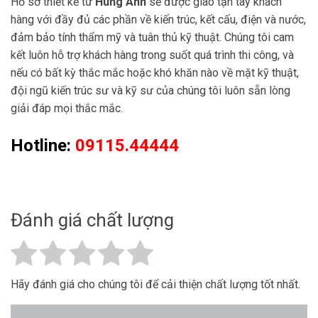
Hồ sơ thiết kế từ
Hùng Anh
sẽ được giao tận tay khách
hàng với đầy đủ các phần về kiến trúc, kết cấu, điện và nước,
đảm bảo tính thẩm mỹ và tuân thủ kỹ thuật. Chúng tôi cam
kết luôn hỗ trợ khách hàng trong suốt quá trình thi công, và
nếu có bất kỳ thắc mắc hoặc khó khăn nào về mặt kỹ thuật,
đội ngũ kiến trúc sư và kỹ sư của chúng tôi luôn sẵn lòng
giải đáp mọi thắc mắc.
Hotline:
09115.44444
Đánh giá chất lượng
Hãy đánh giá cho chúng tôi để cải thiện chất lượng tốt nhất.