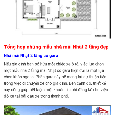
Tổng hợp những mẫu nhà mái Nhật 2 tầng đẹp
Nhà mái Nhật 2 tầng có gara
Nếu gia đình bạn sở hữu một chiếc xe ô tô, việc lựa chọn
một mẫu nhà 2 tầng mái Nhật có gara hiện đại là một lựa
chọn khôn ngoan. Phần gara này sẽ mang lại sự thuận tiện
trong việc di chuyển xe cho gia đình. Bên cạnh đó, thiết kế
này cũng giúp tiết kiệm một khoản chi phí đáng kể cho việc
đỗ xe tại bãi đậu xe trong thành phố.