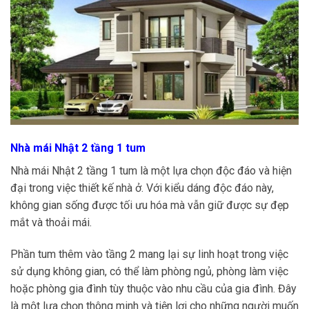
Nhà mái Nhật 2 tầng 1 tum
Nhà mái Nhật 2 tầng 1 tum là một lựa chọn độc đáo và hiện
đại trong việc thiết kế nhà ở. Với kiểu dáng độc đáo này,
không gian sống được tối ưu hóa mà vẫn giữ được sự đẹp
mắt và thoải mái.
Phần tum thêm vào tầng 2 mang lại sự linh hoạt trong việc
sử dụng không gian, có thể làm phòng ngủ, phòng làm việc
hoặc phòng gia đình tùy thuộc vào nhu cầu của gia đình. Đây
là một lựa chọn thông minh và tiện lợi cho những người muốn