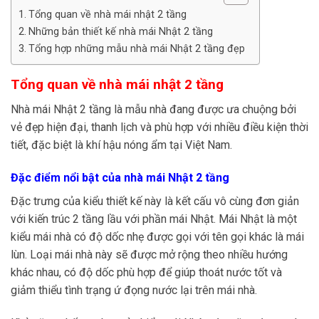
Tổng quan về nhà mái nhật 2 tầng
Những bản thiết kế nhà mái Nhật 2 tầng
Tổng hợp những mẫu nhà mái Nhật 2 tầng đẹp
Tổng quan về nhà mái nhật 2 tầng
Nhà mái Nhật 2 tầng là mẫu nhà đang được ưa chuộng bởi
vẻ đẹp hiện đại, thanh lịch và phù hợp với nhiều điều kiện thời
tiết, đặc biệt là khí hậu nóng ẩm tại Việt Nam.
Đặc điểm nổi bật của nhà mái Nhật 2 tầng
Đặc trưng của kiểu thiết kế này là kết cấu vô cùng đơn giản
với kiến trúc 2 tầng lầu với phần mái Nhật. Mái Nhật là một
kiểu mái nhà có độ dốc nhẹ được gọi với tên gọi khác là mái
lùn.
Loại mái nhà này sẽ được mở rộng theo nhiều hướng
khác nhau, có độ dốc phù hợp để giúp thoát nước tốt và
giảm thiểu tình trạng ứ đọng nước lại trên mái nhà.