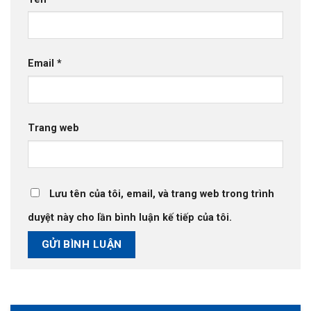
Email
*
Trang web
Lưu tên của tôi, email, và trang web trong trình
duyệt này cho lần bình luận kế tiếp của tôi.