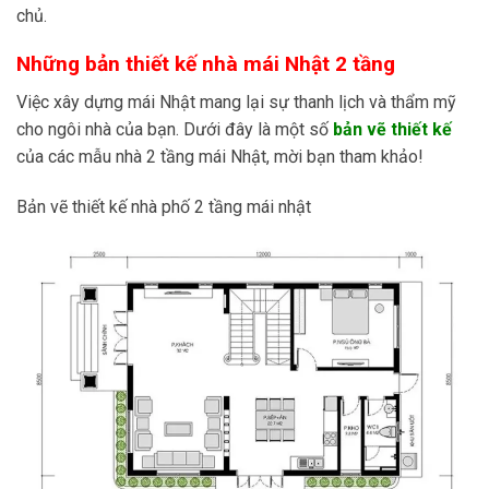
chủ.
Những bản thiết kế nhà mái Nhật 2 tầng
Việc xây dựng mái Nhật mang lại sự thanh lịch và thẩm mỹ
cho ngôi nhà của bạn. Dưới đây là một số
bản vẽ thiết kế
của các mẫu nhà 2 tầng mái Nhật, mời bạn tham khảo!
Bản vẽ thiết kế nhà phố 2 tầng mái nhật