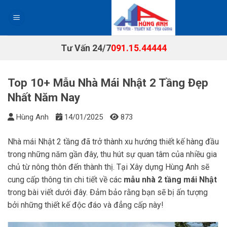
Chuyển
đến
nội
dung
Tư Vấn 24/7
091.15.44444
Top 10+ Mẫu Nhà Mái Nhật 2 Tầng Đẹp
Nhất Năm Nay
Hùng Anh
14/01/2025
873
Nhà mái Nhật 2 tầng đã trở thành xu hướng thiết kế hàng đầu
trong những năm gần đây, thu hút sự quan tâm của nhiều gia
chủ từ nông thôn đến thành thị. Tại Xây dựng Hùng Anh sẽ
cung cấp thông tin chi tiết về các
mẫu nhà 2 tầng mái Nhật
trong bài viết dưới đây. Đảm bảo rằng bạn sẽ bị ấn tượng
bởi những thiết kế độc đáo và đẳng cấp này!