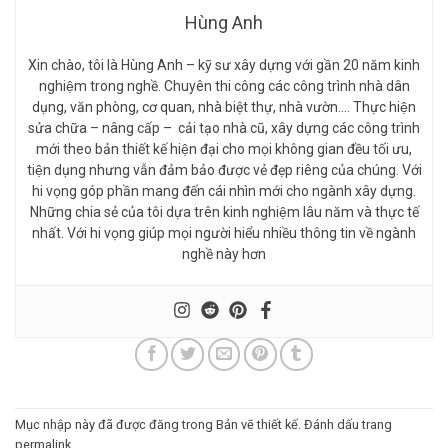
Hùng Anh
Xin chào, tôi là Hùng Anh – kỹ sư xây dựng với gần 20 năm kinh
nghiệm trong nghề. Chuyên thi công các công trình nhà dân
dụng, văn phòng, cơ quan, nhà biệt thự, nhà vườn…. Thực hiện
sửa chữa – nâng cấp – cải tạo nhà cũ, xây dựng các công trình
mới theo bản thiết kế hiện đại cho mọi không gian đều tối ưu,
tiện dụng nhưng vẫn đảm bảo được vẻ đẹp riêng của chúng. Với
hi vọng góp phần mang đến cái nhìn mới cho ngành xây dựng.
Những chia sẻ của tôi dựa trên kinh nghiệm lâu năm và thực tế
nhất. Với hi vọng giúp mọi người hiểu nhiều thông tin về ngành
nghề này hơn
Mục nhập này đã được đăng trong
Bản vẽ thiết kế
. Đánh dấu trang
permalink
.