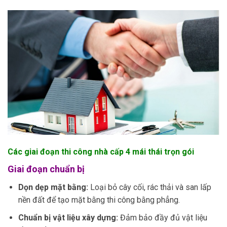
Các giai đoạn thi công nhà cấp 4 mái thái trọn gói
Giai đoạn chuẩn bị
Dọn dẹp mặt bằng:
Loại bỏ cây cối, rác thải và san lấp
nền đất để tạo mặt bằng thi công bằng phẳng.
Chuẩn bị vật liệu xây dựng:
Đảm bảo đầy đủ vật liệu