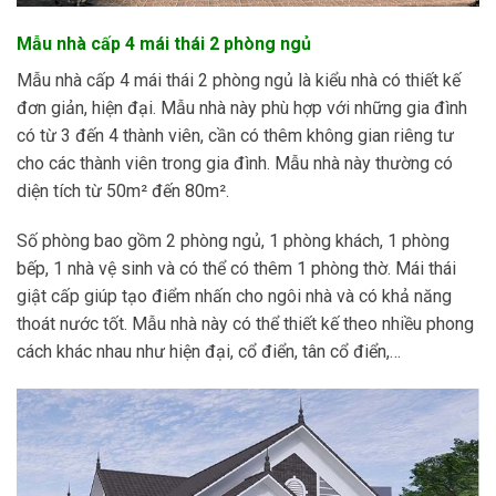
Mẫu nhà cấp 4 mái thái 2 phòng ngủ
Mẫu nhà cấp 4 mái thái 2 phòng ngủ là kiểu nhà có thiết kế
đơn giản, hiện đại. Mẫu nhà này phù hợp với những gia đình
có từ 3 đến 4 thành viên, cần có thêm không gian riêng tư
cho các thành viên trong gia đình. Mẫu nhà này thường có
diện tích từ 50m² đến 80m².
Số phòng bao gồm 2 phòng ngủ, 1 phòng khách, 1 phòng
bếp, 1 nhà vệ sinh và có thể có thêm 1 phòng thờ. Mái thái
giật cấp giúp tạo điểm nhấn cho ngôi nhà và có khả năng
thoát nước tốt. Mẫu nhà này có thể thiết kế theo nhiều phong
cách khác nhau như hiện đại, cổ điển, tân cổ điển,…