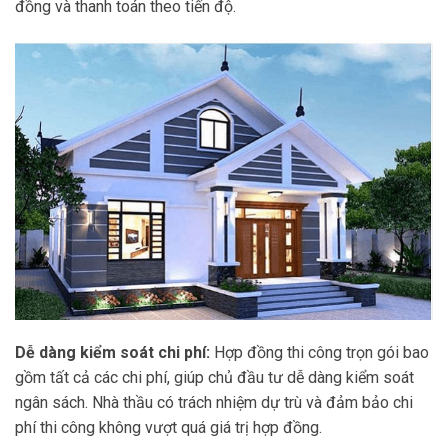
đồng và thanh toán theo tiến độ.
Dễ dàng kiểm soát chi phí:
Hợp đồng thi công trọn gói bao
gồm tất cả các chi phí, giúp chủ đầu tư dễ dàng kiểm soát
ngân sách. Nhà thầu có trách nhiệm dự trù và đảm bảo chi
phí thi công không vượt quá giá trị hợp đồng.