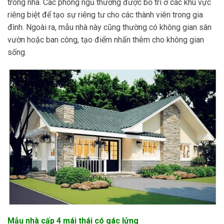
trong nhà. Các phòng ngủ thường được bố trí ở các khu vực
riêng biệt để tạo sự riêng tư cho các thành viên trong gia
đình. Ngoài ra, mẫu nhà này cũng thường có không gian sân
vườn hoặc ban công, tạo điểm nhấn thêm cho không gian
sống.
Mẫu nhà cấp 4 mái thái có gác lửng