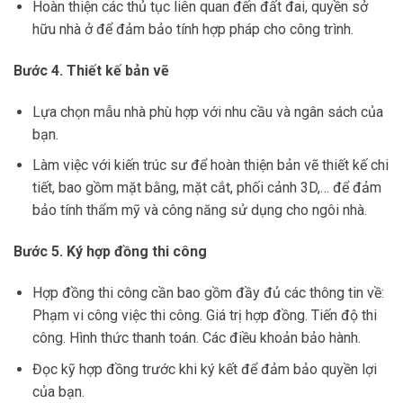
Hoàn thiện các thủ tục liên quan đến đất đai, quyền sở
hữu nhà ở để đảm bảo tính hợp pháp cho công trình.
Bước 4. Thiết kế bản vẽ
Lựa chọn mẫu nhà phù hợp với nhu cầu và ngân sách của
bạn.
Làm việc với kiến trúc sư để hoàn thiện bản vẽ thiết kế chi
tiết, bao gồm mặt bằng, mặt cắt, phối cảnh 3D,… để đảm
bảo tính thẩm mỹ và công năng sử dụng cho ngôi nhà.
Bước 5. Ký hợp đồng thi công
Hợp đồng thi công cần bao gồm đầy đủ các thông tin về:
Phạm vi công việc thi công. Giá trị hợp đồng. Tiến độ thi
công. Hình thức thanh toán. Các điều khoản bảo hành.
Đọc kỹ hợp đồng trước khi ký kết để đảm bảo quyền lợi
của bạn.