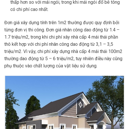
thấp hơn so với mái ngói, trong khi mái ngói đổ bê tông
có chi phí cao nhất.
Đơn giá xây dựng tính trên 1m2 thường được quy định bởi
từng đơn vị thi công. Đơn giá nhân công dao động từ 1.4 –
1.7 triệu/m2, trong khi chi phí xây nhà cấp 4 mái thái phần
thô kết hợp với chi phí nhân công dao động từ 3,1 – 3,5
triệu/m2. Vì vậy, chi phí xây dựng nhà cấp 4 mái thái 100m2
thường dao động từ 5 – 6 triệu/m2, tuy nhiên điều này cũng
phụ thuộc vào chất lượng của vật liệu sử dụng.