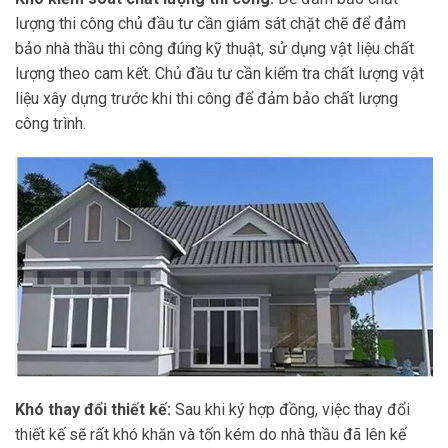
lượng thi công chủ đầu tư cần giám sát chặt chẽ để đảm
bảo nhà thầu thi công đúng kỹ thuật, sử dụng vật liệu chất
lượng theo cam kết. Chủ đầu tư cần kiểm tra chất lượng vật
liệu xây dựng trước khi thi công để đảm bảo chất lượng
công trình.
Khó thay đổi thiết kế:
Sau khi ký hợp đồng, việc thay đổi
thiết kế sẽ rất khó khăn và tốn kém do nhà thầu đã lên kế