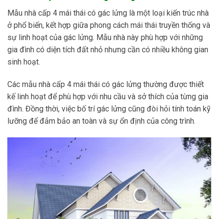
Mẫu nhà cấp 4 mái thái có gác lửng là một loại kiến trúc nhà
ở phổ biến, kết hợp giữa phong cách mái thái truyền thống và
sự linh hoạt của gác lửng. Mẫu nhà này phù hợp với những
gia đình có diện tích đất nhỏ nhưng cần có nhiều không gian
sinh hoạt.
Các mẫu nhà cấp 4 mái thái có gác lửng thường được thiết
kế linh hoạt để phù hợp với nhu cầu và sở thích của từng gia
đình. Đồng thời, việc bố trí gác lửng cũng đòi hỏi tính toán kỹ
lưỡng để đảm bảo an toàn và sự ổn định của công trình.