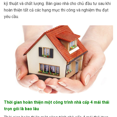
kỹ thuật và chất lượng. Bàn giao nhà cho chủ đầu tư sau khi
hoàn thiện tất cả các hạng mục thi công và nghiệm thu đạt
yêu cầu.
Thời gian hoàn thiện một công trình nhà cấp 4 mái thái
trọn gói là bao lâu