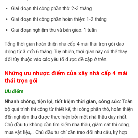
Giai đoạn thi công phần thô: 2-3 tháng
Giai đoạn thi công phần hoàn thiện: 1-2 tháng
Giai đoạn nghiệm thu và bàn giao: 1 tuần
Tổng thời gian hoàn thiện nhà cấp 4 mái thái trọn gói dao
động từ 3 đến 6 tháng. Tuy nhiên, thời gian này có thể thay
đổi tùy thuộc vào các yếu tố được đề cập ở trên.
Những ưu nhược điểm của xây nhà cấp 4 mái
thái trọn gói
Ưu điểm
Nhanh chóng, tiện lợi, tiết kiệm thời gian, công sức:
Toàn
bộ quá trình thi công từ thiết kế, thi công phần thô, hoàn thiện
đến nghiệm thu được thực hiện bởi một nhà thầu duy nhất.
Chủ đầu tư không cần tìm kiếm nhà thầu, giám sát thi công,
mua vật liệu,… Chủ đầu tư chỉ cần trao đổi nhu cầu, ký hợp