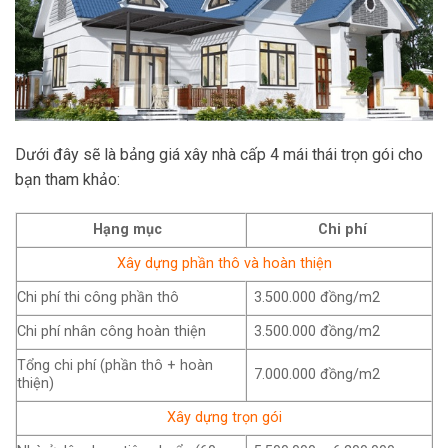
Dưới đây sẽ là bảng giá xây nhà cấp 4 mái thái trọn gói cho
bạn tham khảo:
Hạng mục
Chi phí
Xây dựng phần thô và hoàn thiện
Chi phí thi công phần thô
3.500.000 đồng/m2
Chi phí nhân công hoàn thiện
3.500.000 đồng/m2
Tổng chi phí (phần thô + hoàn
7.000.000 đồng/m2
thiện)
Xây dựng trọn gói