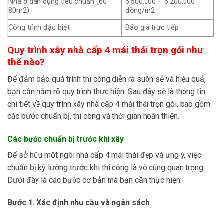
Nhà ở dân dụng tiêu chuẩn (60 –
5.500.000 – 6.200.000
80m2)
đồng/m2
Công trình đặc biệt
Báo giá trực tiếp
Quy trình xây nhà cấp 4 mái thái trọn gói như
thế nào?
Để đảm bảo quá trình thi công diễn ra suôn sẻ và hiệu quả,
bạn cần nắm rõ quy trình thực hiện. Sau đây sẽ là thông tin
chi tiết về quy trình xây nhà cấp 4 mái thái trọn gói, bao gồm
các bước chuẩn bị, thi công và thời gian hoàn thiện.
Các bước chuẩn bị trước khi xây
Để sở hữu một ngôi nhà cấp 4 mái thái đẹp và ưng ý, việc
chuẩn bị kỹ lưỡng trước khi thi công là vô cùng quan trọng.
Dưới đây là các bước cơ bản mà bạn cần thực hiện:
Bước 1. Xác định nhu cầu và ngân sách