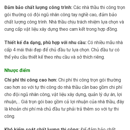
Đảm bảo chất lượng công trình:
Các nhà thầu thi công trọn
gói thường có đội ngũ nhân công tay nghề cao, đảm bảo
chất lượng công trình. Nhà thầu chịu trách nhiệm lựa chọn và
cung cấp vật liệu xây dựng theo cam kết trong hợp đồng.
Thiết kế đa dạng, phù hợp với nhu cầu:
Có nhiều mẫu nhà
cấp 4 mái thái đẹp để chủ đầu tư lựa chọn. Chủ đầu tư có
thể yêu cầu thiết kế theo nhu cầu và sở thích riêng.
Nhược điểm
Chi phí thi công cao hơn:
Chi phí thi công trọn gói thường
cao hơn so với tự thi công do nhà thầu cần bao gồm chi phí
cho đội ngũ nhân công, vật liệu xây dựng, quản lý dự án, lợi
nhuận,… Giá trọn gói bao gồm cả lợi nhuận của nhà thầu, đây
là khoản chi phí mà chủ đầu tư phải trả thêm so với tự thi
công.
Khó kiểm soát chất lượng thi công:
Để đảm bảo chất