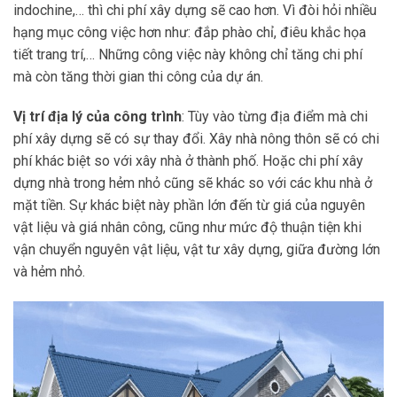
indochine,… thì chi phí xây dựng sẽ cao hơn. Vì đòi hỏi nhiều
hạng mục công việc hơn như: đắp phào chỉ, điêu khắc họa
tiết trang trí,… Những công việc này không chỉ tăng chi phí
mà còn tăng thời gian thi công của dự án.
Vị trí địa lý của công trình
: Tùy vào từng địa điểm mà chi
phí xây dựng sẽ có sự thay đổi. Xây nhà nông thôn sẽ có chi
phí khác biệt so với xây nhà ở thành phố. Hoặc chi phí xây
dựng nhà trong hẻm nhỏ cũng sẽ khác so với các khu nhà ở
mặt tiền. Sự khác biệt này phần lớn đến từ giá của nguyên
vật liệu và giá nhân công, cũng như mức độ thuận tiện khi
vận chuyển nguyên vật liệu, vật tư xây dựng, giữa đường lớn
và hẻm nhỏ.