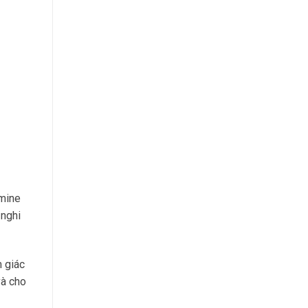
amine
 nghi
m giác
và cho