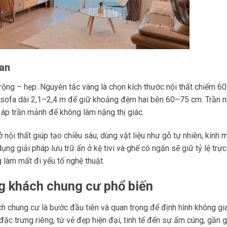
ian
 rộng – hẹp. Nguyên tắc vàng là chọn kích thước nội thất chiếm 
n sofa dài 2,1–2,4 m để giữ khoảng đệm hai bên 60–75 cm. Trần 
 áp trần mảnh để không làm nặng thị giác.
nội thất giúp tạo chiều sâu; dùng vật liệu như gỗ tự nhiên, kính 
g giải pháp lưu trữ ẩn ở kệ tivi và ghế có ngăn sẽ giữ tỷ lệ trự
 làm mất đi yếu tố nghệ thuật.
g khách chung cư phổ biến
 chung cư là bước đầu tiên và quan trọng để định hình không gi
c trưng riêng, từ vẻ đẹp hiện đại, tinh tế đến sự ấm cúng, gần g