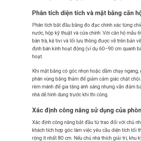
Phân tích diện tích và mặt bằng căn h
Phân tích bắt đầu bằng đo đạc chính xác từng chiều 
nước, hộp kỹ thuật và cửa chính. Với căn hộ mẫu 6
bàn trà, kệ tivi và lối lưu thông được vẽ trên bả
định bán kính hoạt động (ví dụ 60–90 cm quanh bà
hoạt.
Khi mặt bằng có góc nhọn hoặc dầm chạy ngang, g
phân vùng bằng thảm để giảm cảm giác chật chội.
rèm mành để gia tăng ánh sáng nhưng vẫn đảm bảo
nhà dễ hình dung trước khi thi công.
Xác định công năng sử dụng của phò
Xác định công năng bắt đầu từ trao đổi với chủ nhà
khách tích hợp góc làm việc yêu cầu diện tích tối 
rộng ít nhất 80 cm. Nếu chủ nhà thích giải trí, khu