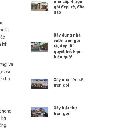
nhà cấp 4 trọn
gói đẹp, rẻ, độc
đáo
ng
sofa,
Xây dựng nhà
xác
vườn trọn gói
sinh
rẻ, đẹp: Bí
quyết tiết kiệm
hiệu quả!
ờng, và
ực và
ể chủ
Xây nhà liền kề
trọn gói
Xây biệt thự
 phòng
trọn gói
hính
uồng