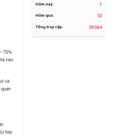
Hôm nay:
1
Hôm qua:
53
Tổng truy cập:
59.064
60–70%
nhà cao
mờ và
c quan
an
ũi hay