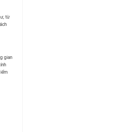
ư, từ
hách
g gian
ính
điểm