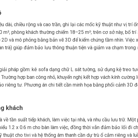
ộ
dài, chiều rộng và cao trần, ghi lại các mốc kỹ thuật như vị trí ố
0 m², phòng khách thường chiếm 18–25 m²; trên cơ sở này, bố trí 
n vẽ 2D và mô phỏng bằng bản vẽ 3D để kiểm chứng tầm nhìn. Việc 
n trà) giúp đảm bảo lưu thông thuận tiện và giảm va chạm trong 
iải pháp gồm: kê sofa dạng chữ L sát tường, sử dụng kệ treo tư
 Trường hợp ban công nhỏ, khuyến nghị kết hợp vách kính cường l
 riêng tư. Phương án chi tiết cần minh họa bằng phối cảnh 3D đ
ng khách
 về tần suất tiếp khách, làm việc tại nhà, và nhu cầu lưu trữ. Một
thiểu 1.2 x 0.6 m cho bàn làm việc, đồng thời vẫn đảm bảo lối đi c
 kỹ thuật cho tivi và hệ thống âm thanh cần dự trù ổ cắm riêng và l