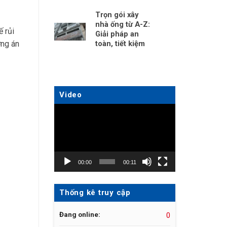
Trọn gói xây
nhà ống từ A-Z:
ế rủi
Giải pháp an
ơng án
toàn, tiết kiệm
Video
Trình
chơi
Video
00:00
00:11
Thống kê truy cập
Đang online:
0