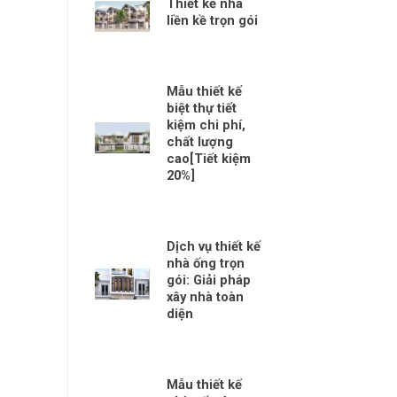
Thiết kế nhà
liền kề trọn gói
Mẫu thiết kế
biệt thự tiết
kiệm chi phí,
chất lượng
cao[Tiết kiệm
20%]
Dịch vụ thiết kế
nhà ống trọn
gói: Giải pháp
xây nhà toàn
diện
Mẫu thiết kế