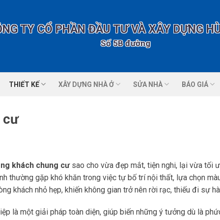
ÔNG TY CỔ PHẦN ĐẦU TƯ VÀ XÂY DỰNG H
Số 5B đường số 1 nhà vư
THIẾT KẾ
XÂY DỰNG NHÀ Ở
SỬA NHÀ
BÁO GIÁ
 cư
òng khách chung cư
sao cho vừa đẹp mắt, tiện nghi, lại vừa tối 
ình thường gặp khó khăn trong việc tự bố trí nội thất, lựa chọn mà
g khách nhỏ hẹp, khiến không gian trở nên rời rạc, thiếu đi sự hà
ệp là một giải pháp toàn diện, giúp biến những ý tưởng dù là phứ