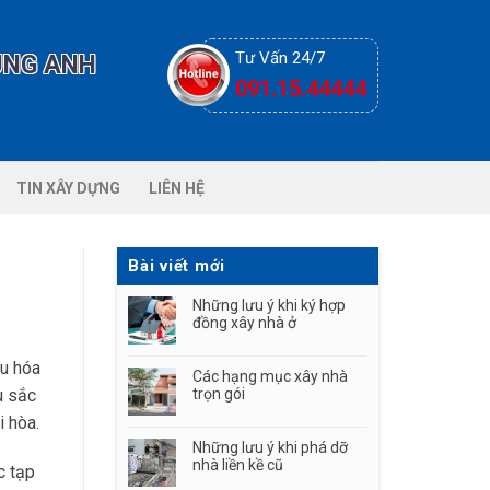
Tư Vấn 24/7
ÙNG ANH
091.15.44444
TIN XÂY DỰNG
LIÊN HỆ
Bài viết mới
Những lưu ý khi ký hợp
đồng xây nhà ở
ưu hóa
Các hạng mục xây nhà
u sắc
trọn gói
i hòa.
Những lưu ý khi phá dỡ
nhà liền kề cũ
c tạp