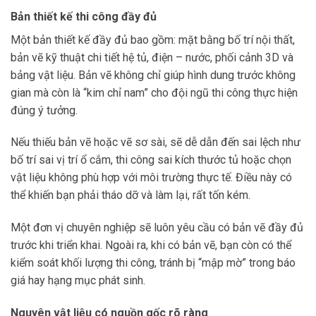
Bản thiết kế thi công đầy đủ
Một bản thiết kế đầy đủ bao gồm: mặt bằng bố trí nội thất,
bản vẽ kỹ thuật chi tiết hệ tủ, điện – nước, phối cảnh 3D và
bảng vật liệu. Bản vẽ không chỉ giúp hình dung trước không
gian mà còn là “kim chỉ nam” cho đội ngũ thi công thực hiện
đúng ý tưởng.
Nếu thiếu bản vẽ hoặc vẽ sơ sài, sẽ dễ dẫn đến sai lệch như
bố trí sai vị trí ổ cắm, thi công sai kích thước tủ hoặc chọn
vật liệu không phù hợp với môi trường thực tế. Điều này có
thể khiến bạn phải tháo dỡ và làm lại, rất tốn kém.
Một đơn vị chuyên nghiệp sẽ luôn yêu cầu có bản vẽ đầy đủ
trước khi triển khai. Ngoài ra, khi có bản vẽ, bạn còn có thể
kiểm soát khối lượng thi công, tránh bị “mập mờ” trong báo
giá hay hạng mục phát sinh.
Nguyên vật liệu có nguồn gốc rõ ràng