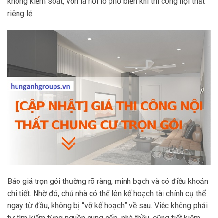
không kiểm soát, vốn là nỗi lo phổ biến khi thi công nội thất
riêng lẻ.
Báo giá trọn gói thường rõ ràng, minh bạch và có điều khoản
chi tiết. Nhờ đó, chủ nhà có thể lên kế hoạch tài chính cụ thể
ngay từ đầu, không bị “vỡ kế hoạch” về sau. Việc không phải
tự tìm kiếm từng nguồn cung cấp, nhà thầu, cũng tiết kiệm