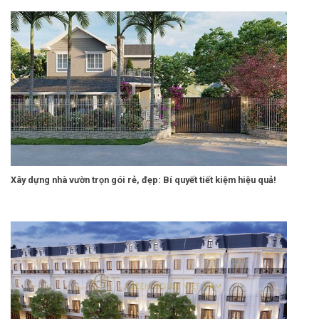
Xây dựng nhà vườn trọn gói rẻ, đẹp: Bí quyết tiết kiệm hiệu quả!