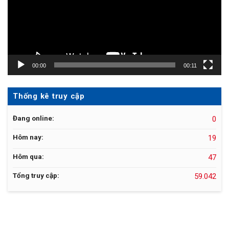
00:00
00:11
Thống kê truy cập
Đang online:
0
Hôm nay:
19
Hôm qua:
47
Tổng truy cập:
59.042