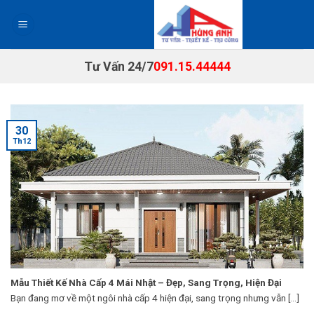
Chuyển
đến
nội
dung
Tư Vấn 24/7
091.15.44444
30
Th12
Mẫu Thiết Kế Nhà Cấp 4 Mái Nhật – Đẹp, Sang Trọng, Hiện Đại
Bạn đang mơ về một ngôi nhà cấp 4 hiện đại, sang trọng nhưng vẫn [...]