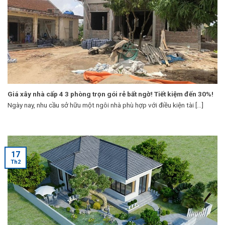
Giá xây nhà cấp 4 3 phòng trọn gói rẻ bất ngờ! Tiết kiệm đến 30%!
Ngày nay, nhu cầu sở hữu một ngôi nhà phù hợp với điều kiện tài [...]
17
Th2