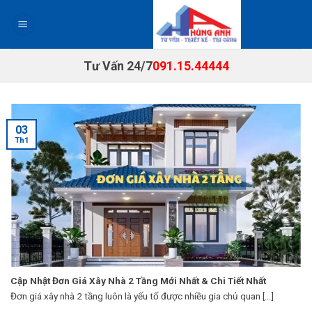
Chuyển
đến
nội
dung
Tư Vấn 24/7
091.15.44444
03
Th1
Cập Nhật Đơn Giá Xây Nhà 2 Tầng Mới Nhất & Chi Tiết Nhất
Đơn giá xây nhà 2 tầng luôn là yếu tố được nhiều gia chủ quan [...]