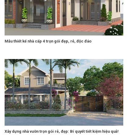
Mẫu thiết kế nhà cấp 4 trọn gói đẹp, rẻ, độc đáo
Xây dựng nhà vườn trọn gói rẻ, đẹp: Bí quyết tiết kiệm hiệu quả!