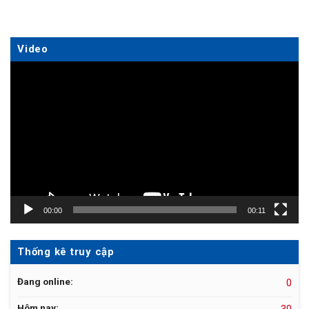
Video
Trình
chơi
Video
00:00
00:11
Thống kê truy cập
Đang online:
0
Hôm nay:
30