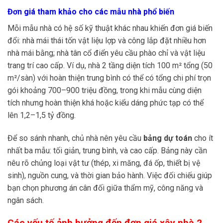
Đơn giá tham khảo cho các mẫu nhà phổ biến
Mỗi mẫu nhà có hệ số kỹ thuật khác nhau khiến đơn giá biến
đổi: nhà mái thái tốn vật liệu lợp và công lắp đặt nhiều hơn
nhà mái bằng; nhà tân cổ điển yêu cầu phào chỉ và vật liệu
trang trí cao cấp. Ví dụ, nhà 2 tầng diện tích 100 m² tổng (50
m²/sàn) với hoàn thiện trung bình có thể có tổng chi phí trọn
gói khoảng 700–900 triệu đồng, trong khi mẫu cùng diện
tích nhưng hoàn thiện khá hoặc kiểu dáng phức tạp có thể
lên 1,2–1,5 tỷ đồng.
Để so sánh nhanh, chủ nhà nên yêu cầu
bảng dự toán
cho ít
nhất ba mẫu: tối giản, trung bình, và cao cấp. Bảng này cần
nêu rõ chủng loại vật tư (thép, xi măng, đá ốp, thiết bị vệ
sinh), nguồn cung, và thời gian bảo hành. Việc đối chiếu giúp
bạn chọn phương án cân đối giữa thẩm mỹ, công năng và
ngân sách.
Các yếu tố ảnh hưởng đến đơn giá xây nhà 2