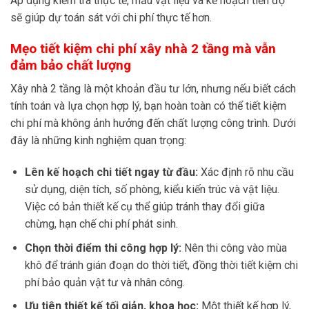
Áp dụng kiểm tra thực tế, mẫu vật liệu và kế hoạch tiến độ
sẽ giúp dự toán sát với chi phí thực tế hơn.
Mẹo tiết kiệm chi phí xây nhà 2 tầng mà vẫn
đảm bảo chất lượng
Xây nhà 2 tầng là một khoản đầu tư lớn, nhưng nếu biết cách
tính toán và lựa chọn hợp lý, bạn hoàn toàn có thể tiết kiệm
chi phí mà không ảnh hưởng đến chất lượng công trình. Dưới
đây là những kinh nghiệm quan trọng:
Lên kế hoạch chi tiết ngay từ đầu:
Xác định rõ nhu cầu
sử dụng, diện tích, số phòng, kiểu kiến trúc và vật liệu.
Việc có bản thiết kế cụ thể giúp tránh thay đổi giữa
chừng, hạn chế chi phí phát sinh.
Chọn thời điểm thi công hợp lý:
Nên thi công vào mùa
khô để tránh gián đoạn do thời tiết, đồng thời tiết kiệm chi
phí bảo quản vật tư và nhân công.
Ưu tiên thiết kế tối giản, khoa học:
Một thiết kế hợp lý,