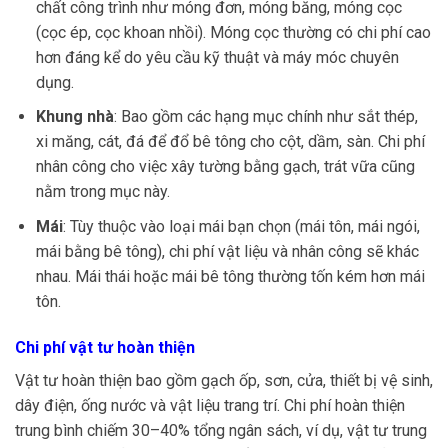
chất công trình như móng đơn, móng băng, móng cọc
(cọc ép, cọc khoan nhồi). Móng cọc thường có chi phí cao
hơn đáng kể do yêu cầu kỹ thuật và máy móc chuyên
dụng.
Khung nhà
: Bao gồm các hạng mục chính như sắt thép,
xi măng, cát, đá để đổ bê tông cho cột, dầm, sàn. Chi phí
nhân công cho việc xây tường bằng gạch, trát vữa cũng
nằm trong mục này.
Mái
: Tùy thuộc vào loại mái bạn chọn (mái tôn, mái ngói,
mái bằng bê tông), chi phí vật liệu và nhân công sẽ khác
nhau. Mái thái hoặc mái bê tông thường tốn kém hơn mái
tôn.
Chi phí vật tư hoàn thiện
Vật tư hoàn thiện bao gồm gạch ốp, sơn, cửa, thiết bị vệ sinh,
dây điện, ống nước và vật liệu trang trí. Chi phí hoàn thiện
trung bình chiếm 30–40% tổng ngân sách, ví dụ, vật tư trung