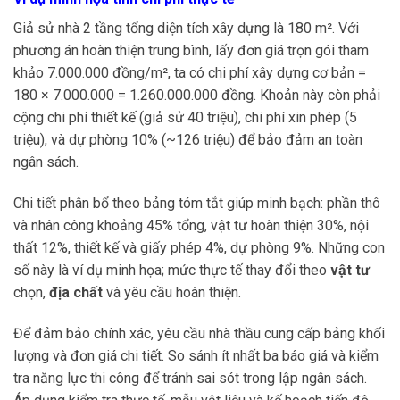
Giả sử nhà 2 tầng tổng diện tích xây dựng là 180 m². Với
phương án hoàn thiện trung bình, lấy đơn giá trọn gói tham
khảo 7.000.000 đồng/m², ta có chi phí xây dựng cơ bản =
180 × 7.000.000 = 1.260.000.000 đồng. Khoản này còn phải
cộng chi phí thiết kế (giả sử 40 triệu), chi phí xin phép (5
triệu), và dự phòng 10% (~126 triệu) để bảo đảm an toàn
ngân sách.
Chi tiết phân bổ theo bảng tóm tắt giúp minh bạch: phần thô
và nhân công khoảng 45% tổng, vật tư hoàn thiện 30%, nội
thất 12%, thiết kế và giấy phép 4%, dự phòng 9%. Những con
số này là ví dụ minh họa; mức thực tế thay đổi theo
vật tư
chọn,
địa chất
và yêu cầu hoàn thiện.
Để đảm bảo chính xác, yêu cầu nhà thầu cung cấp bảng khối
lượng và đơn giá chi tiết. So sánh ít nhất ba báo giá và kiểm
tra năng lực thi công để tránh sai sót trong lập ngân sách.