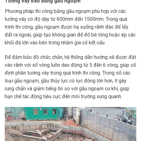
Tường vây đào bằng gầu ngoạm
Phương pháp thi công bằng gầu ngoạm phù hợp với các
tường vây có độ dày từ 600mm đến 1500mm. Trong quá
trình thi công, gầu ngoạm được hạ xuống rãnh đào để lấy
đất ra ngoài, giúp tạo không gian để đổ bê tông hoặc ép các
khối đá lớn vào bên trong nhằm gia cố kết cấu.
Để đảm bảo độ chắc chắn, hệ thống dẫn hướng sẽ được đặt
vào rãnh với số vòng luồn dao động từ 5 đến 6 vòng, giúp cố
định phần tường vây trong quá trình thi công. Trong số các
loại gầu ngoạm, gầu thủy lực có lực đóng lớn hơn, ít gây
rung chấn và giảm tiếng ồn so với gầu ngoạm cơ khí, giúp
hạn chế tác động tiêu cực đến môi trường xung quanh.