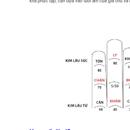
khá phức tạp, cần dựa vào tuổi âm của gia chủ và 