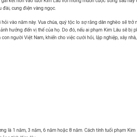
n gái kết hôn vào tuổi Kim Lâu với mong muốn cuộc sống sau này
u đài, cung điện vàng ngọc.
 hỏi vào năm này. Vua chúa, quý tộc lo sợ rằng dân nghèo sẽ trở 
 ảnh hưởng đến vị thế của họ. Do đó, nếu ai phạm Kim Lâu sẽ bị p
con người Việt Nam, khiến cho việc cưới hỏi, lập nghiệp, xây nhà
ường là 1 năm, 3 năm, 6 năm hoặc 8 năm. Cách tính tuổi phạm Kim 