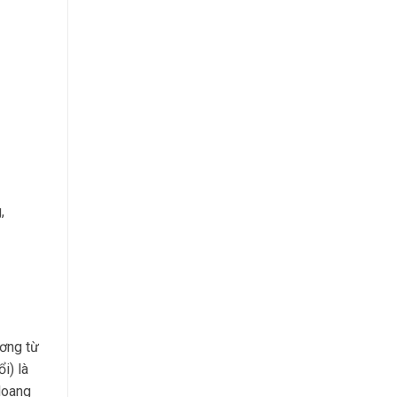
,
ương từ
i) là
Hoang