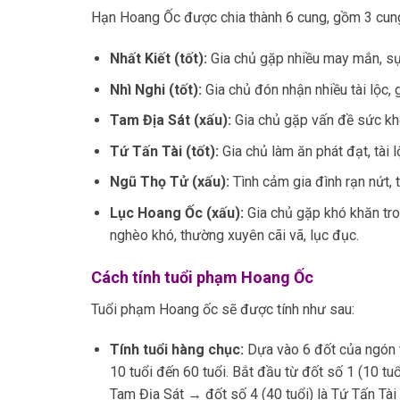
Hạn Hoang Ốc được chia thành 6 cung, gồm 3 cung
Nhất Kiết (tốt):
Gia chủ gặp nhiều may mắn, sự 
Nhì Nghi (tốt):
Gia chủ đón nhận nhiều tài lộc, g
Tam Địa Sát (xấu):
Gia chủ gặp vấn đề sức khỏ
Tứ Tấn Tài (tốt):
Gia chủ làm ăn phát đạt, tài l
Ngũ Thọ Tử (xấu):
Tình cảm gia đình rạn nứt, t
Lục Hoang Ốc (xấu):
Gia chủ gặp khó khăn tron
nghèo khó, thường xuyên cãi vã, lục đục.
Cách tính tuổi phạm Hoang Ốc
Tuổi phạm Hoang ốc sẽ được tính như sau:
Tính tuổi hàng chục:
Dựa vào 6 đốt của ngón t
10 tuổi đến 60 tuổi. Bắt đầu từ đốt số 1 (10 tuổ
Tam Địa Sát → đốt số 4 (40 tuổi) là Tứ Tấn Tài