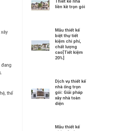
Thiết kế nhà
liền kề trọn gói
Mẫu thiết kế
 xây
biệt thự tiết
kiệm chi phí,
chất lượng
cao[Tiết kiệm
20%]
i đang
,
Dịch vụ thiết kế
nhà ống trọn
gói: Giải pháp
hệ, thể
xây nhà toàn
diện
Mẫu thiết kế