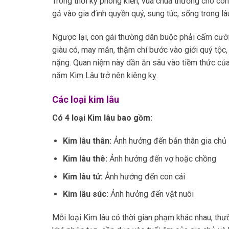
Trong thời kỳ phong kiến, vua chúa thường cho co
gả vào gia đình quyền quý, sung túc, sống trong lâ
Ngược lại, con gái thường dân buộc phải cấm cưới
giàu có, may mắn, thậm chí bước vào giới quý tộc,
nặng. Quan niệm này dần ăn sâu vào tiềm thức của 
năm Kim Lâu trở nên kiêng kỵ.
Các loại kim lâu
Có 4 loại Kim lâu bao gồm:
Kim lâu thân:
Ảnh hưởng đến bản thân gia chủ
Kim lâu thê:
Ảnh hưởng đến vợ hoặc chồng
Kim lâu tử:
Ảnh hưởng đến con cái
Kim lâu súc:
Ảnh hưởng đến vật nuôi
Mỗi loại Kim lâu có thời gian phạm khác nhau, th