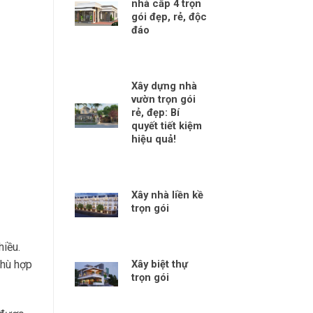
nhà cấp 4 trọn
gói đẹp, rẻ, độc
đáo
Xây dựng nhà
vườn trọn gói
rẻ, đẹp: Bí
quyết tiết kiệm
hiệu quả!
Xây nhà liền kề
trọn gói
hiều.
Xây biệt thự
phù hợp
trọn gói