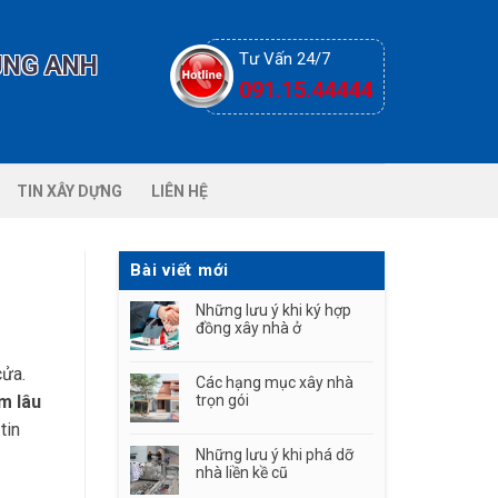
Tư Vấn 24/7
ÙNG ANH
091.15.44444
TIN XÂY DỰNG
LIÊN HỆ
Bài viết mới
Những lưu ý khi ký hợp
đồng xây nhà ở
cửa.
Các hạng mục xây nhà
m lâu
trọn gói
tin
Những lưu ý khi phá dỡ
nhà liền kề cũ