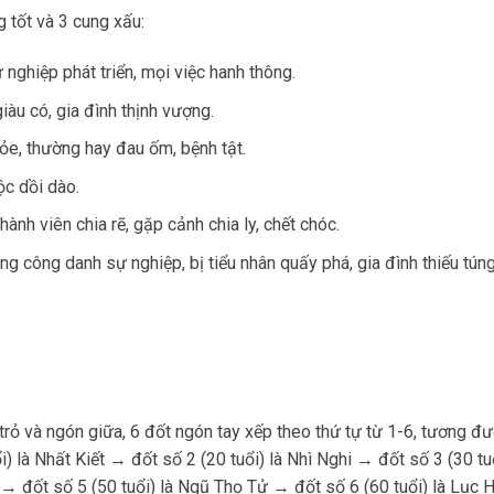
 tốt và 3 cung xấu:
nghiệp phát triển, mọi việc hanh thông.
iàu có, gia đình thịnh vượng.
e, thường hay đau ốm, bệnh tật.
ộc dồi dào.
hành viên chia rẽ, gặp cảnh chia ly, chết chóc.
g công danh sự nghiệp, bị tiểu nhân quấy phá, gia đình thiếu túng
rỏ và ngón giữa, 6 đốt ngón tay xếp theo thứ tự từ 1-6, tương đ
i) là Nhất Kiết → đốt số 2 (20 tuổi) là Nhì Nghi → đốt số 3 (30 tuổ
 → đốt số 5 (50 tuổi) là Ngũ Thọ Tử → đốt số 6 (60 tuổi) là Lục 