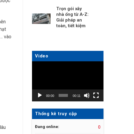
 được
Trọn gói xây
nhà ống từ A-Z:
Giải pháp an
nên
toàn, tiết kiệm
hạt
,… vào
Video
Trình
chơi
Video
00:00
00:11
Thống kê truy cập
Đang online:
lâu
0