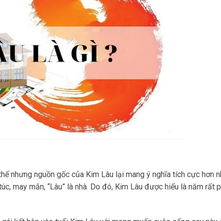
thế nhưng nguồn gốc của Kim Lâu lại mang ý nghĩa tích cực hơn n
túc, may mắn, “Lâu” là nhà. Do đó, Kim Lâu được hiểu là năm rất 