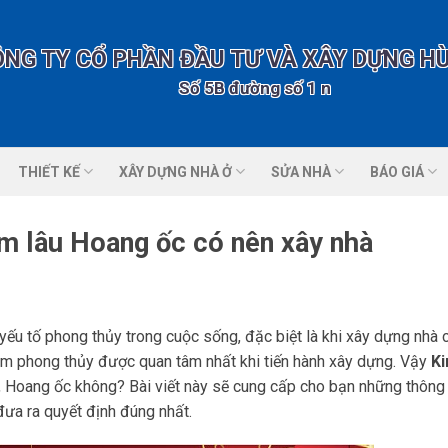
ÔNG TY CỔ PHẦN ĐẦU TƯ VÀ XÂY DỰNG H
Số 5B đường số 1 nhà vườn 2 KĐT T
THIẾT KẾ
XÂY DỰNG NHÀ Ở
SỬA NHÀ
BÁO GIÁ
m lâu Hoang ốc có nên xây nhà
 yếu tố phong thủy trong cuộc sống, đặc biệt là khi xây dựng nhà 
iệm phong thủy được quan tâm nhất khi tiến hành xây dựng. Vậy
Ki
, Hoang ốc không? Bài viết này sẽ cung cấp cho bạn những thông 
đưa ra quyết định đúng nhất.