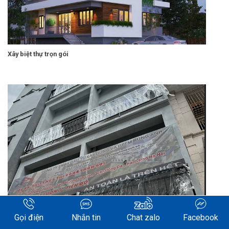
Xây biệt thự trọn gói
Trọn gói xây nhà ống từ A-Z: Giải pháp an toàn, tiết kiệm
Gọi điện
Nhắn tin
Chat zalo
Facebook