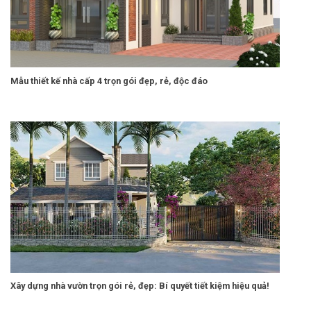
Mẫu thiết kế nhà cấp 4 trọn gói đẹp, rẻ, độc đáo
Xây dựng nhà vườn trọn gói rẻ, đẹp: Bí quyết tiết kiệm hiệu quả!