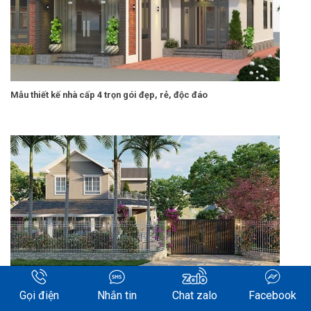
Mẫu thiết kế nhà cấp 4 trọn gói đẹp, rẻ, độc đáo
Gọi điện
Nhắn tin
Chat zalo
Facebook
Xây dựng nhà vườn trọn gói rẻ, đẹp: Bí quyết tiết kiệm hiệu quả!