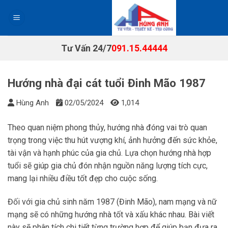
Chuyển
đến
nội
dung
Tư Vấn 24/7
091.15.44444
Hướng nhà đại cát tuổi Đinh Mão 1987
Hùng Anh
02/05/2024
1,014
Theo quan niệm phong thủy, hướng nhà đóng vai trò quan
trọng trong việc thu hút vượng khí, ảnh hưởng đến sức khỏe,
tài vận và hạnh phúc của gia chủ. Lựa chọn hướng nhà hợp
tuổi sẽ giúp gia chủ đón nhận nguồn năng lượng tích cực,
mang lại nhiều điều tốt đẹp cho cuộc sống.
Đối với gia chủ sinh năm 1987 (Đinh Mão), nam mạng và nữ
mạng sẽ có những hướng nhà tốt và xấu khác nhau. Bài viết
này sẽ phân tích chi tiết từng trường hợp để giúp bạn đưa ra