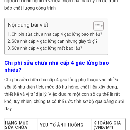
người có kinh nghiệm và lựa chọn nhà thầu uy tín để đảm
bảo chất lượng công trình.
Nội dung bài viết
Chi phí sửa chữa nhà cấp 4 gác lửng bao nhiêu?
Sửa nhà cấp 4 gác lửng cần những giấy tờ gì?
Sửa nhà cấp 4 gác lửng mất bao lâu?
Chi phí sửa chữa nhà cấp 4 gác lửng bao
nhiêu?
Chi phí sửa chữa nhà cấp 4 gác lửng phụ thuộc vào nhiều
yếu tố như diện tích, mức độ hư hỏng, chất liệu xây dựng,
thiết kế và vị trí địa lý. Việc đưa ra một con số cụ thể là rất
khó, tuy nhiên, chúng ta có thể ước tính sơ bộ qua bảng dưới
đây:
HẠNG MỤC
KHOẢNG GIÁ
YẾU TỐ ẢNH HƯỞNG
SỬA CHỮA
(VNĐ/M²)