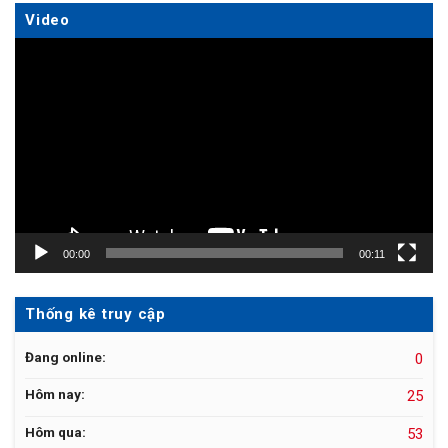
Video
Trình
chơi
Video
00:00
00:11
Thống kê truy cập
Đang online:
0
Hôm nay:
25
Hôm qua:
53