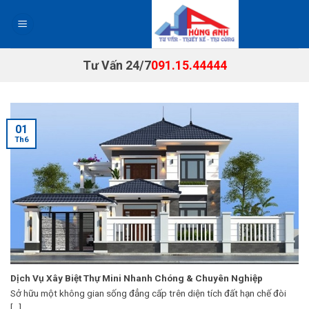
Chuyển
đến
nội
dung
Tư Vấn 24/7
091.15.44444
01
Th6
Dịch Vụ Xây Biệt Thự Mini Nhanh Chóng & Chuyên Nghiệp
Sở hữu một không gian sống đẳng cấp trên diện tích đất hạn chế đòi
[...]