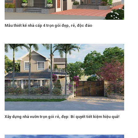
Mẫu thiết kế nhà cấp 4 trọn gói đẹp, rẻ, độc đáo
Xây dựng nhà vườn trọn gói rẻ, đẹp: Bí quyết tiết kiệm hiệu quả!