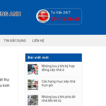
Tư Vấn 24/7
ÙNG ANH
091.15.44444
TIN XÂY DỰNG
LIÊN HỆ
Bài viết mới
Những lưu ý khi ký hợp
đồng xây nhà ở
ệt thự
Các hạng mục xây nhà
u kinh
trọn gói
Những lưu ý khi phá dỡ
nhà liền kề cũ