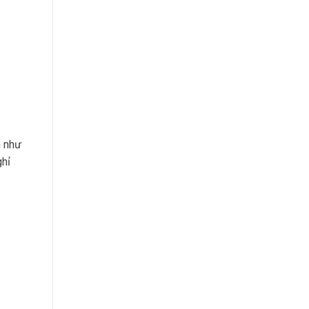
h như
ghỉ