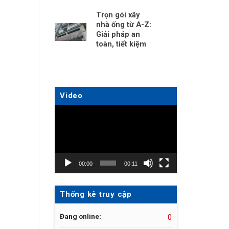
Trọn gói xây
nhà ống từ A-Z:
Giải pháp an
toàn, tiết kiệm
Video
Trình
chơi
Video
00:00
00:11
Thống kê truy cập
Đang online:
0