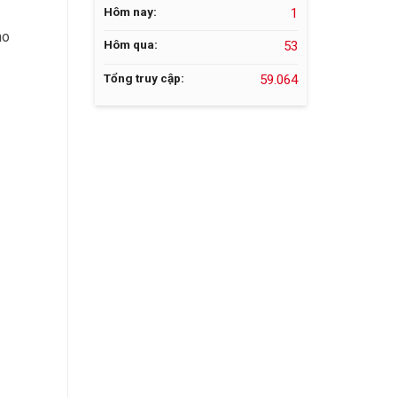
Hôm nay:
1
ho
Hôm qua:
53
Tổng truy cập:
59.064