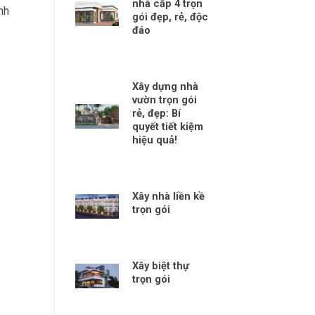
nhà cấp 4 trọn
nh
gói đẹp, rẻ, độc
đáo
Xây dựng nhà
vườn trọn gói
rẻ, đẹp: Bí
quyết tiết kiệm
hiệu quả!
Xây nhà liền kề
trọn gói
Xây biệt thự
trọn gói