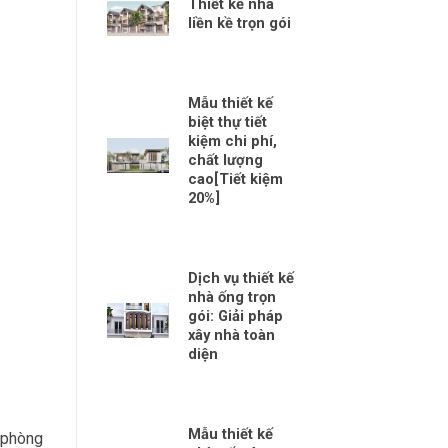
Thiết kế nhà
liền kề trọn gói
Mẫu thiết kế
biệt thự tiết
kiệm chi phí,
chất lượng
cao[Tiết kiệm
20%]
Dịch vụ thiết kế
nhà ống trọn
gói: Giải pháp
xây nhà toàn
diện
Mẫu thiết kế
, phòng