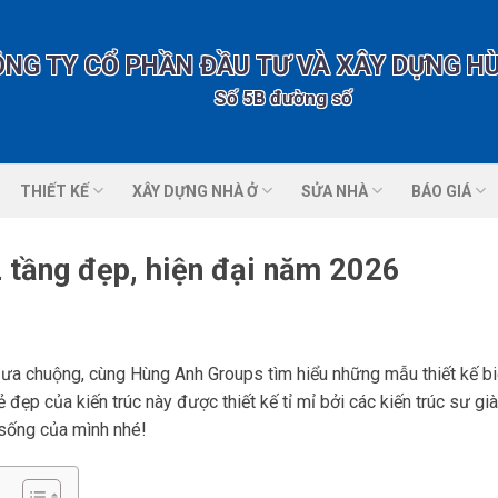
ÔNG TY CỔ PHẦN ĐẦU TƯ VÀ XÂY DỰNG H
Số 5B đường số 1 nhà vườn 2 KĐT
THIẾT KẾ
XÂY DỰNG NHÀ Ở
SỬA NHÀ
BÁO GIÁ
2 tầng đẹp, hiện đại năm 2026
ưa chuộng, cùng Hùng Anh Groups tìm hiểu những mẫu thiết kế bi
ẹp của kiến trúc này được thiết kế tỉ mỉ bởi các kiến trúc sư già
sống của mình nhé!