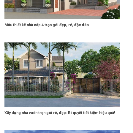
Mẫu thiết kế nhà cấp 4 trọn gói đẹp, rẻ, độc đáo
Xây dựng nhà vườn trọn gói rẻ, đẹp: Bí quyết tiết kiệm hiệu quả!