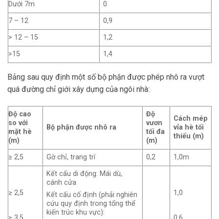
Dưới 7m
0
7 – 12
0,9
> 12 – 15
1,2
>15
1,4
Bảng sau quy định một số bộ phận được phép nhô ra vượt
quá đường chỉ giới xây dựng của ngôi nhà:
Độ cao
Độ
Cách mép
so với
vươn
Bộ phận được nhô ra
vỉa hè tối
mặt hè
tối đa
thiểu (m)
(m)
(m)
≥ 2,5
Gờ chỉ, trang trí
0,2
1,0m
Kết cấu di động: Mái dù,
cánh cửa
≥ 2,5
1,0
Kết cấu cố định (phải nghiên
cứu quy định trong tổng thể
kiến trúc khu vực):
≥ 3,5
0,6