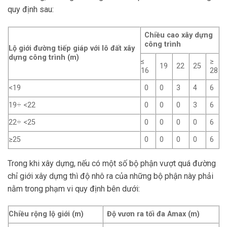
quy định sau:
Chiều cao xây dựng
công trình
Lộ giới đường tiếp giáp với lô đất xây
dựng công trình (m)
≤
≥
19
22
25
16
28
<19
0
0
3
4
6
19÷ <22
0
0
0
3
6
22÷ <25
0
0
0
0
6
≥25
0
0
0
0
6
Trong khi xây dựng, nếu có một số bộ phận vượt quá đường
chỉ giới xây dựng thì độ nhô ra của những bộ phận này phải
nằm trong phạm vi quy định bên dưới:
Chiều rộng lộ giới (m)
Độ vươn ra tối đa Amax (m)