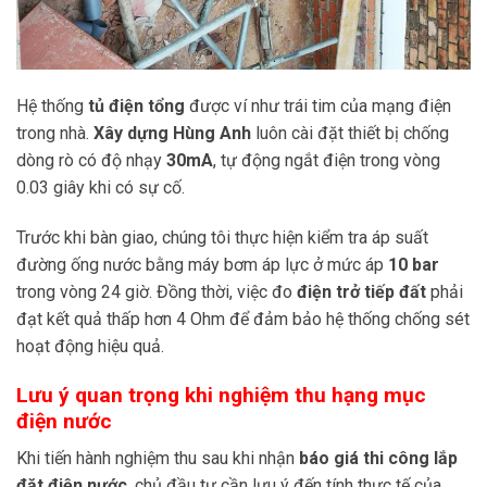
Hệ thống
tủ điện tổng
được ví như trái tim của mạng điện
trong nhà.
Xây dựng Hùng Anh
luôn cài đặt thiết bị chống
dòng rò có độ nhạy
30mA
, tự động ngắt điện trong vòng
0.03 giây khi có sự cố.
Trước khi bàn giao, chúng tôi thực hiện kiểm tra áp suất
đường ống nước bằng máy bơm áp lực ở mức áp
10 bar
trong vòng 24 giờ. Đồng thời, việc đo
điện trở tiếp đất
phải
đạt kết quả thấp hơn 4 Ohm để đảm bảo hệ thống chống sét
hoạt động hiệu quả.
Lưu ý quan trọng khi nghiệm thu hạng mục
điện nước
Khi tiến hành nghiệm thu sau khi nhận
báo giá thi công lắp
đặt điện nước
, chủ đầu tư cần lưu ý đến tính thực tế của