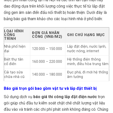
dao động dựa trên khối lượng công việc thực tế từ lắp đặt
ống gen âm sàn đến đấu nối thiết bị hoàn thiện. Dưới đây là
bảng báo giá tham khảo cho các loại hình nhà ở phổ biến:
LOẠI HÌNH
ĐƠN GIÁ NHÂN
CÔNG
GHI CHÚ HẠNG MỤC
CÔNG (VNĐ/M2)
TRÌNH
Nhà phố hiện
Lắp đặt điện, nước lạnh,
120.000 – 150.000
đại
nước nóng, internet
Biệt thự tân
Hệ thống điện thông
160.000 – 220.000
cổ điển
minh, điều hòa trung tâm
Cải tạo sửa
Đục phá, đi mới hệ thống
140.000 – 180.000
chữa nhà cũ
âm tường
Báo giá trọn gói bao gồm vật tư và lắp đặt thiết bị
Sử dụng dịch vụ
báo giá thi công lắp đặt điện nước
trọn
gói giúp chủ đầu tư kiểm soát chặt chẽ chất lượng vật liệu
đầu vào và tránh các chi phí phát sinh không đáng có. Chúng