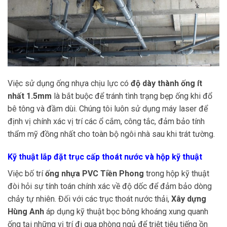
Việc sử dụng ống nhựa chịu lực có
độ dày thành ống ít
nhất 1.5mm
là bắt buộc để tránh tình trạng bẹp ống khi đổ
bê tông và đầm dùi. Chúng tôi luôn sử dụng máy laser để
định vị chính xác vị trí các ổ cắm, công tắc, đảm bảo tính
thẩm mỹ đồng nhất cho toàn bộ ngôi nhà sau khi trát tường.
Kỹ thuật lắp đặt trục cấp thoát nước và hộp kỹ thuật
Việc bố trí
ống nhựa PVC Tiền Phong
trong hộp kỹ thuật
đòi hỏi sự tính toán chính xác về độ dốc để đảm bảo dòng
chảy tự nhiên. Đối với các trục thoát nước thải,
Xây dựng
Hùng Anh
áp dụng kỹ thuật bọc bông khoáng xung quanh
ống tại những vị trí đi qua phòng ngủ để triệt tiêu tiếng ồn