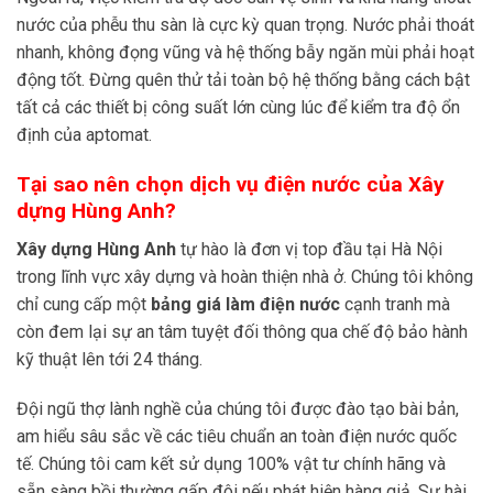
nước của phễu thu sàn là cực kỳ quan trọng. Nước phải thoát
nhanh, không đọng vũng và hệ thống bẫy ngăn mùi phải hoạt
động tốt. Đừng quên thử tải toàn bộ hệ thống bằng cách bật
tất cả các thiết bị công suất lớn cùng lúc để kiểm tra độ ổn
định của aptomat.
Tại sao nên chọn dịch vụ điện nước của Xây
dựng Hùng Anh?
Xây dựng Hùng Anh
tự hào là đơn vị top đầu tại Hà Nội
trong lĩnh vực xây dựng và hoàn thiện nhà ở. Chúng tôi không
chỉ cung cấp một
bảng giá làm điện nước
cạnh tranh mà
còn đem lại sự an tâm tuyệt đối thông qua chế độ bảo hành
kỹ thuật lên tới 24 tháng.
Đội ngũ thợ lành nghề của chúng tôi được đào tạo bài bản,
am hiểu sâu sắc về các tiêu chuẩn an toàn điện nước quốc
tế. Chúng tôi cam kết sử dụng 100% vật tư chính hãng và
sẵn sàng bồi thường gấp đôi nếu phát hiện hàng giả. Sự hài