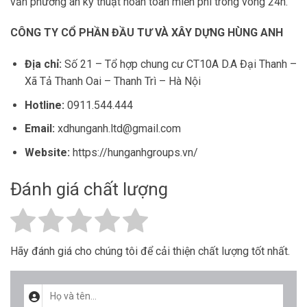
vấn phương án kỹ thuật hoàn toàn miễn phí trong vòng 24h.
CÔNG TY CỔ PHẦN ĐẦU TƯ VÀ XÂY DỰNG HÙNG ANH
Địa chỉ:
Số 21 – Tổ hợp chung cư CT10A D.A Đại Thanh –
Xã Tả Thanh Oai – Thanh Trì – Hà Nội
Hotline:
0911.544.444
Email:
xdhunganh.ltd@gmail.com
Website:
https://hunganhgroups.vn/
Đánh giá chất lượng
Hãy đánh giá cho chúng tôi để cải thiện chất lượng tốt nhất.