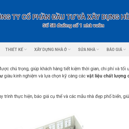
ÔNG TY CỔ PHẦN ĐẦU TƯ VÀ XÂY DỰNG H
Số 5B đường số 1 nhà vườn 2 KĐT Tổng cục
THIẾT KẾ
XÂY DỰNG NHÀ Ở
SỬA NHÀ
BÁO GIÁ
ợc chú trọng, giúp khách hàng tiết kiệm thời gian, chi phí và tối 
sư
giàu kinh nghiệm và lựa chọn kỹ càng các
vật liệu chất lượng 
quy trình thực hiện, báo giá cụ thể và các mẫu nhà đẹp phổ biến, 