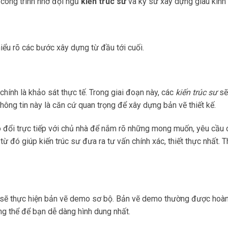
 công trình nhờ đội ngũ
kiến trúc sư
và kỹ sư xây dựng giàu kinh n
iểu rõ các bước xây dựng từ đầu tới cuối.
chính là khảo sát thực tế. Trong giai đoạn này, các
kiến trúc sư
sẽ 
hông tin này là căn cứ quan trọng để xây dựng bản vẽ thiết kế.
ao đổi trực tiếp với chủ nhà để nắm rõ những mong muốn, yêu cầu 
 từ đó giúp kiến trúc sư đưa ra tư vấn chính xác, thiết thực nhất.
kế sẽ thực hiện bản vẽ demo sơ bộ. Bản vẽ demo thường được hoàn
ng thể để bạn dễ dàng hình dung nhất.