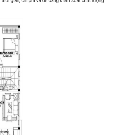
m thời gian, chi phí và dễ dàng kiểm soát chất lượng