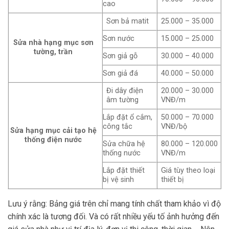
cao
Sơn bả matit
25.000 – 35.000
Sơn nước
15.000 – 25.000
Sửa nhà hạng mục sơn
tường, trần
Sơn giả gỗ
30.000 – 40.000
Sơn giả đá
40.000 – 50.000
Đi dây điện
20.000 – 30.000
âm tường
VNĐ/m
Lắp đặt ổ cắm,
50.000 – 70.000
công tắc
VNĐ/bộ
Sửa hạng mục cải tạo hệ
thống điện nước
Sửa chữa hệ
80.000 – 120.000
thống nước
VNĐ/m
Lắp đặt thiết
Giá tùy theo loại
bị vệ sinh
thiết bị
Lưu ý rằng: Bảng giá trên chỉ mang tính chất tham khảo vì độ
chính xác là tương đối. Và có rất nhiều yếu tố ảnh hưởng đến