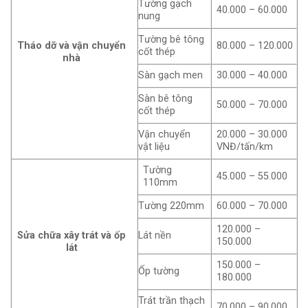
Tường gạch
40.000 – 60.000
nung
Tường bê tông
Tháo dỡ và vận chuyển
80.000 – 120.000
cốt thép
nhà
Sàn gạch men
30.000 – 40.000
Sàn bê tông
50.000 – 70.000
cốt thép
Vận chuyển
20.000 – 30.000
vật liệu
VNĐ/tấn/km
Tường
45.000 – 55.000
110mm
Tường 220mm
60.000 – 70.000
120.000 –
Sửa chữa xây trát và ốp
Lát nền
150.000
lát
150.000 –
Ốp tường
180.000
Trát trần thạch
70.000 – 90.000