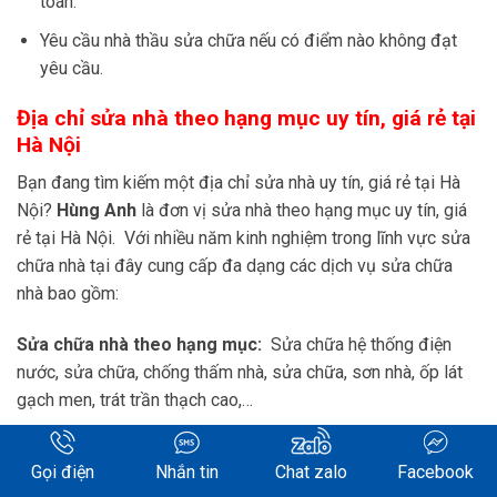
toán.
Yêu cầu nhà thầu sửa chữa nếu có điểm nào không đạt
yêu cầu.
Địa chỉ sửa nhà theo hạng mục uy tín, giá rẻ tại
Hà Nội
Bạn đang tìm kiếm một địa chỉ sửa nhà uy tín, giá rẻ tại Hà
Nội?
Hùng Anh
là đơn vị sửa nhà theo hạng mục uy tín, giá
rẻ tại Hà Nội. Với nhiều năm kinh nghiệm trong lĩnh vực sửa
chữa nhà tại đây cung cấp đa dạng các dịch vụ sửa chữa
nhà bao gồm:
Sửa chữa nhà theo hạng mục:
Sửa chữa hệ thống điện
nước, sửa chữa, chống thấm nhà, sửa chữa, sơn nhà, ốp lát
gạch men, trát trần thạch cao,…
Sửa chữa nhà trọn gói:
Sửa chữa nhà cấp 4, sửa chữa nhà
Gọi điện
Nhắn tin
Chat zalo
Facebook
phố, sửa chữa biệt thự, sửa chữa nhà liền kề,…